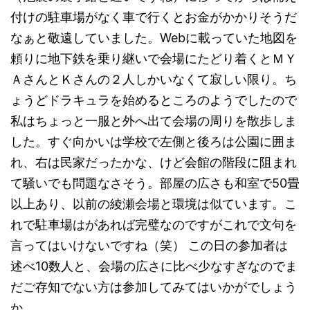
付けの駐車場がなく車で行くとお金がかかりそうだ
なぁと敬遠していました。Webに載っていた地図を
頼りに地下鉄を乗り継いで会場にたどり着くとＭＹ
ＡさんとＫさんの２人しかいなくて寂しい限り。ち
ょうどドラキュラを始めるところのようでしたので
私はちょっと一服と外へ出て会場の周りを散歩しま
した。すぐ向かいは学校で左側と後ろは公園に囲ま
れ、右は民家だったかな、けど会館の階段に阻まれ
て騒いでも問題なさそう。部屋の広さも和室で50畳
以上あり、以前の綾瀬会場と環境は似ています。こ
れで駐車場はがあれば完璧なのですがこれで文句を
言ってはいけないですね（笑） この日の参加者は
述べ10数人と、会場の広さに比べ少なすぎなのでま
だご存知でない方は参加してみてはいかがでしょう
か。