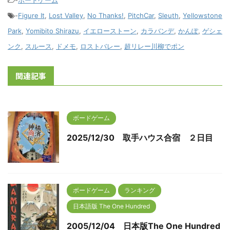
-
ボードゲーム
-
Figure It
,
Lost Valley
,
No Thanks!
,
PitchCar
,
Sleuth
,
Yellowstone
Park
,
Yomibito Shirazu
,
イエローストーン
,
カラバンデ
,
かんぽ
,
ゲシェ
ンク
,
スルース
,
ドメモ
,
ロストバレー
,
超リレー川柳でポン
関連記事
ボードゲーム
2025/12/30 取手ハウス合宿 ２日目
ボードゲーム
ランキング
日本語版 The One Hundred
2005/12/04 日本版The One Hundred