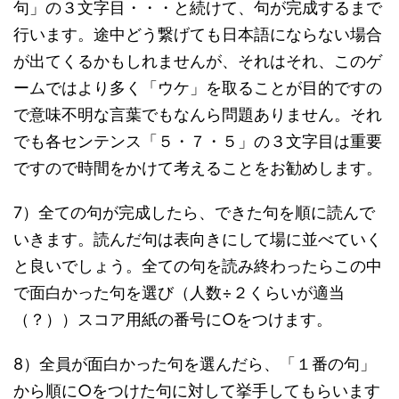
句」の３文字目・・・と続けて、句が完成するまで
行います。途中どう繋げても日本語にならない場合
が出てくるかもしれませんが、それはそれ、このゲ
ームではより多く「ウケ」を取ることが目的ですの
で意味不明な言葉でもなんら問題ありません。それ
でも各センテンス「５・７・５」の３文字目は重要
ですので時間をかけて考えることをお勧めします。
7）全ての句が完成したら、できた句を順に読んで
いきます。読んだ句は表向きにして場に並べていく
と良いでしょう。全ての句を読み終わったらこの中
で面白かった句を選び（人数÷２くらいが適当
（？））スコア用紙の番号に○をつけます。
8）全員が面白かった句を選んだら、「１番の句」
から順に○をつけた句に対して挙手してもらいます