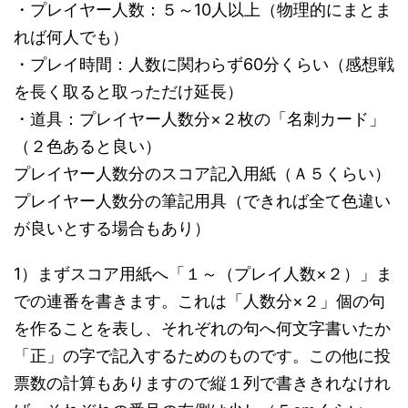
・プレイヤー人数：５～10人以上（物理的にまとま
れば何人でも）
・プレイ時間：人数に関わらず60分くらい（感想戦
を長く取ると取っただけ延長）
・道具：プレイヤー人数分×２枚の「名刺カード」
（２色あると良い）
プレイヤー人数分のスコア記入用紙（Ａ５くらい）
プレイヤー人数分の筆記用具（できれば全て色違い
が良いとする場合もあり）
1）まずスコア用紙へ「１～（プレイ人数×２）」ま
での連番を書きます。これは「人数分×２」個の句
を作ることを表し、それぞれの句へ何文字書いたか
「正」の字で記入するためのものです。この他に投
票数の計算もありますので縦１列で書ききれなけれ