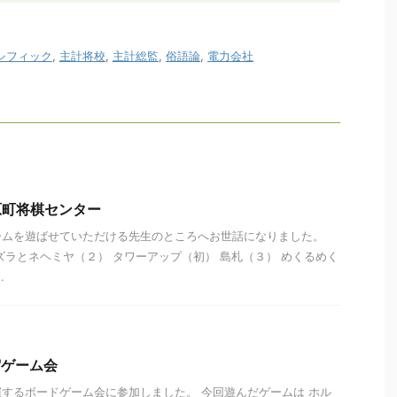
シフィック
,
主計将校
,
主計総監
,
俗語論
,
電力会社
荏原町将棋センター
ームを遊ばせていただける先生のところへお世話になりました。
ズラとネヘミヤ（２） タワーアップ（初） 島札（３） めくるめく
.
新宿ゲーム会
するボードゲーム会に参加しました。 今回遊んだゲームは ホル