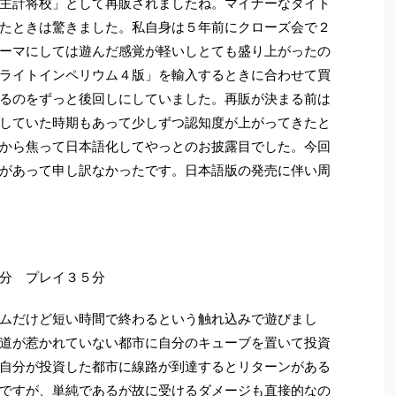
主計将校」として再販されましたね。マイナーなタイト
たときは驚きました。私自身は５年前にクローズ会で２
ーマにしては遊んだ感覚が軽いしとても盛り上がったの
ライトインペリウム４版」を輸入するときに合わせて買
るのをずっと後回しにしていました。再販が決まる前は
していた時期もあって少しずつ認知度が上がってきたと
から焦って日本語化してやっとのお披露目でした。今回
があって申し訳なかったです。日本語版の発売に伴い周
分 プレイ３５分
ムだけど短い時間で終わるという触れ込みで遊びまし
道が惹かれていない都市に自分のキューブを置いて投資
自分が投資した都市に線路が到達するとリターンがある
ですが、単純であるが故に受けるダメージも直接的なの