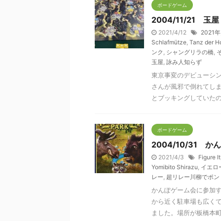
ボードゲーム
2004/11/21 玉屋
2021/4/12
2021年
Schlafmütze
,
Tanz der H
ンク
,
シャングリラの橋
,
玉屋
,
詠み人知らず
東京事変のデビューシン
さんが風邪で倒れてしま
とブッキングしていたので
ボードゲーム
2004/10/31 か
2021/4/3
Figure It
Yomibito Shirazu
,
イエロ
レー
,
超リレー川柳でポン
かんぽゲーム会に参加
から近く駐車場も広く
ました。場所が板橋本町（