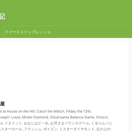
記
ファーストインプレッショ
ン
べ屋
l at House on the Hill
,
Catch the Match
,
Friday the 13th
,
oopin' Louie
,
Mister Diamond
,
Otsukisama Balance Game
,
Strozzi
,
zu
,
イヌイット
,
おなじはど～れ
,
お月さまバランスゲーム
,
くるりんパニ
ムスターロール
,
フラッシュ
,
ポイズン
,
ミスターダイヤモンド
,
丘の上の