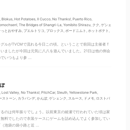
,
Blokus
,
Hot Potatoes
,
Il Cucco
,
No Thanks!
,
Puerto Rico
,
ornochsen!
,
The Bridges of Shangri-La
,
Yomibito Shirazu
,
クク
,
ゲシェ
そっとおやすみ
,
プエルトリコ
,
ブロックス
,
ボードニムト
,
ホットポテト
,
グルがTVCMで流れる今日この頃。ということで前回は主催者Ｔ
いましたが今回は元気に八八を遊んでいました。21日は他の例会
いつもより参 ...
んぽ
,
Lost Valley
,
No Thanks!
,
PitchCar
,
Sleuth
,
Yellowstone Park
,
ーストーン
,
カラバンデ
,
かんぽ
,
ゲシェンク
,
スルース
,
ドメモ
,
ロストバ
するのは何年振りでしょう。以前東京の綾瀬で行われていた頃は家
て無料でしたので衣装ケースにゲームを詰め込んでよく参加してい
池袋の袋小路と近 ...