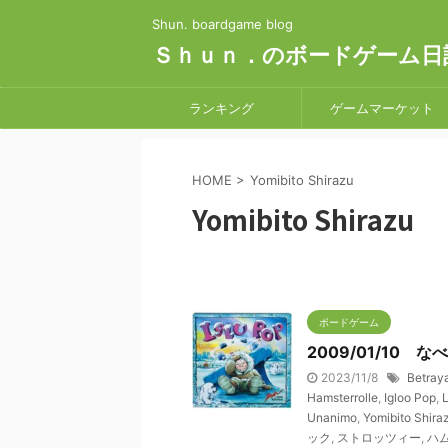
Shun. boardgame blog
Ｓｈｕｎ．のボードゲーム日
ランキング
ゲームマーケット
HOME
>
Yomibito Shirazu
Yomibito Shirazu
ボードゲーム
2009/01/10 な
2023/11/8
Betraya
Hamsterrolle
,
Igloo Pop
,
L
Unanimo
,
Yomibito Shira
ック
,
ストロッツィー
,
ハ