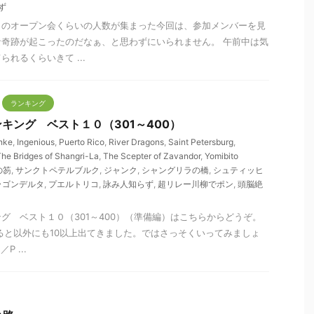
ず
ものオープン会くらいの人数が集まった今回は、参加メンバーを見
奇跡が起こったのだなぁ、と思わずにいられません。 午前中は気
れるくらいきて ...
ランキング
キング ベスト１０（301～400）
nke
,
Ingenious
,
Puerto Rico
,
River Dragons
,
Saint Petersburg
,
he Bridges of Shangri-La
,
The Scepter of Zavandor
,
Yomibito
の笏
,
サンクトペテルブルク
,
ジャンク
,
シャングリラの橋
,
シュティッヒ
ラゴンデルタ
,
プエルトリコ
,
詠み人知らず
,
超リレー川柳でポン
,
頭脳絶
グ ベスト１０（301～400）（準備編）はこちらからどうぞ。
と以外にも10以上出てきました。ではさっそくいってみましょ
 ...