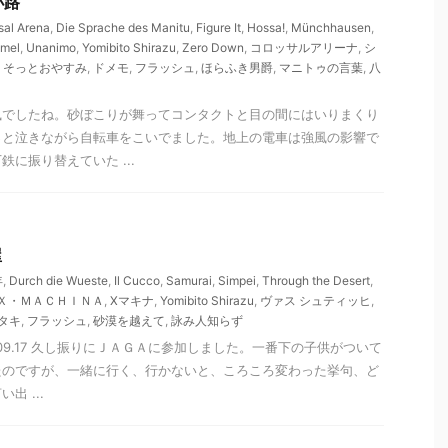
小路
sal Arena
,
Die Sprache des Manitu
,
Figure It
,
Hossa!
,
Münchhausen
,
mmel
,
Unanimo
,
Yomibito Shirazu
,
Zero Down
,
コロッサルアリーナ
,
シ
,
そっとおやすみ
,
ドメモ
,
フラッシュ
,
ほらふき男爵
,
マニトゥの言葉
,
八
風でしたね。砂ぼこりが舞ってコンタクトと目の間にはいりまくり
っと泣きながら自転車をこいでました。地上の電車は強風の影響で
に振り替えていた ...
屋
年
,
Durch die Wueste
,
Il Cucco
,
Samurai
,
Simpei
,
Through the Desert
,
Ｘ・ＭＡＣＨＩＮＡ
,
Xマキナ
,
Yomibito Shirazu
,
ヴァス シュティッヒ
,
タキ
,
フラッシュ
,
砂漠を越えて
,
詠み人知らず
5.09.17 久し振りにＪＡＧＡに参加しました。一番下の子供がついて
たのですが、一緒に行く、行かないと、ころころ変わった挙句、ど
出 ...