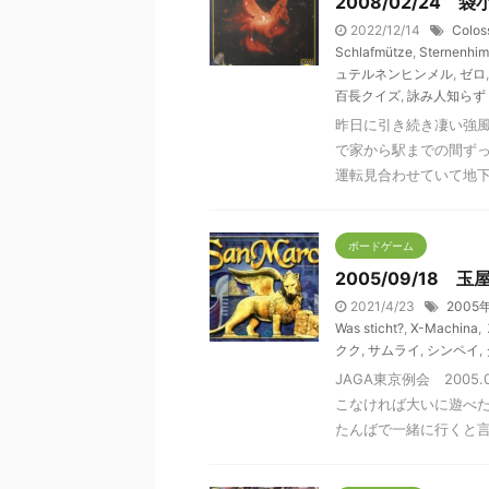
2008/02/24 袋
2022/12/14
Colos
Schlafmütze
,
Sternenhi
ュテルネンヒンメル
,
ゼロ
百長クイズ
,
詠み人知らず
昨日に引き続き凄い強
で家から駅までの間ず
運転見合わせていて地下鉄
ボードゲーム
2005/09/18 玉
2021/4/23
2005
Was sticht?
,
X-Machina
,
クク
,
サムライ
,
シンペイ
,
JAGA東京例会 200
こなければ大いに遊べ
たんばで一緒に行くと言い