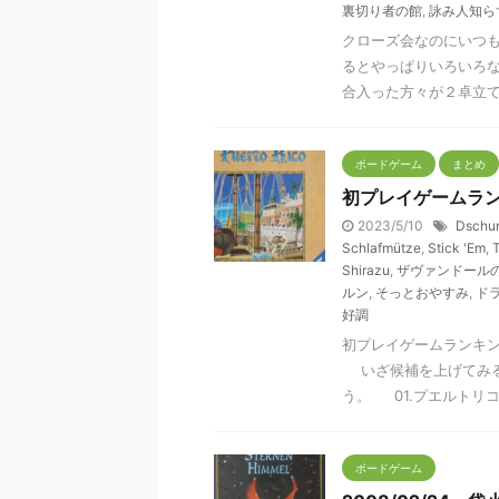
裏切り者の館
,
詠み人知ら
クローズ会なのにいつ
るとやっぱりいろいろな
合入った方々が２卓立てら
ボードゲーム
まとめ
初プレイゲームラン
2023/5/10
Dschu
Schlafmütze
,
Stick 'Em
,
T
Shirazu
,
ザヴァンドール
ルン
,
そっとおやすみ
,
ド
好調
初プレイゲームランキン
いざ候補を上げてみる
う。 01.プエルトリコ／P
ボードゲーム