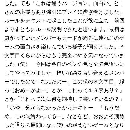
した。でも「これは違うバージョン、面白い」とＩ
さんの応援もあり強引にプレイに漕ぎ着けました。
ルールをテキストに起こしたことが役に立ち、前回
よりまともにルール説明できたと思います。最初は
嫌がっていたメンバーもカードが周るに連れこのゲ
ームの面白さを楽しんでいる様子が伺えました。３
文字目くらいからはもう完全にやる気になっていま
した（笑） 今回は各自のペンの色を全て色違いに
してやってみました。軽い冗談を言い合えるメンバ
ーでしたので「なんだよー、この緑の３文字目、緑
っておめーかよー」とか「これって１８禁あり？」
とか「これって次に何を期待して書いているの？」
「いや、分からなかったからテキトー」「もうだ
め、この句終わってるー」などなど、おおよそ期待
した通りの展開になり笑いの絶えないゲームとなり