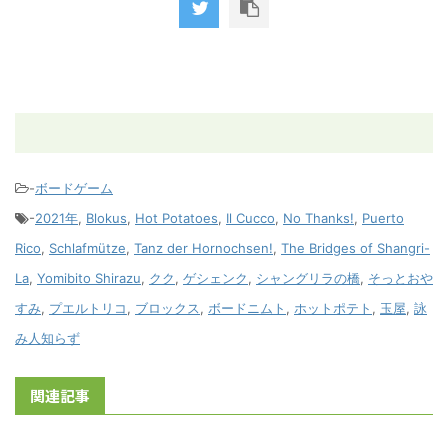
-
ボードゲーム
-
2021年
,
Blokus
,
Hot Potatoes
,
Il Cucco
,
No Thanks!
,
Puerto
Rico
,
Schlafmütze
,
Tanz der Hornochsen!
,
The Bridges of Shangri-
La
,
Yomibito Shirazu
,
クク
,
ゲシェンク
,
シャングリラの橋
,
そっとおや
すみ
,
プエルトリコ
,
ブロックス
,
ボードニムト
,
ホットポテト
,
玉屋
,
詠
み人知らず
関連記事