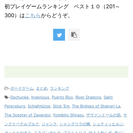
初プレイゲームランキング ベスト１０（201～
300）は
こちら
からどうぞ。
-
ボードゲーム
,
まとめ
,
ランキング
-
Dschunke
,
Ingenious
,
Puerto Rico
,
River Dragons
,
Saint
Petersburg
,
Schlafmütze
,
Stick 'Em
,
The Bridges of Shangri-La
,
The Scepter of Zavandor
,
Yomibito Shirazu
,
ザヴァンドールの笏
,
サ
ンクトペテルブルク
,
ジャンク
,
シャングリラの橋
,
シュティッヒルン
,
そっとおやすみ
,
ドラゴンデルタ
,
プエルトリコ
,
詠み人知らず
,
超リレ