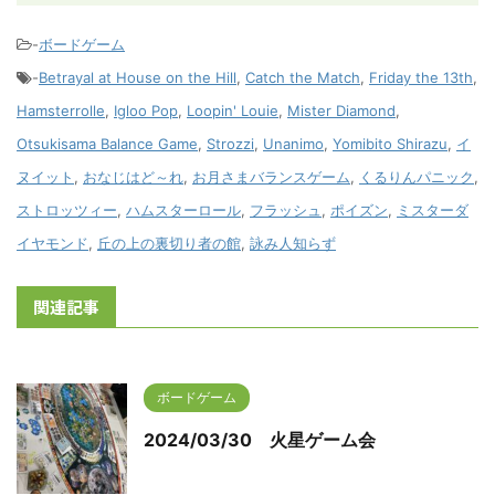
-
ボードゲーム
-
Betrayal at House on the Hill
,
Catch the Match
,
Friday the 13th
,
Hamsterrolle
,
Igloo Pop
,
Loopin' Louie
,
Mister Diamond
,
Otsukisama Balance Game
,
Strozzi
,
Unanimo
,
Yomibito Shirazu
,
イ
ヌイット
,
おなじはど～れ
,
お月さまバランスゲーム
,
くるりんパニック
,
ストロッツィー
,
ハムスターロール
,
フラッシュ
,
ポイズン
,
ミスターダ
イヤモンド
,
丘の上の裏切り者の館
,
詠み人知らず
関連記事
ボードゲーム
2024/03/30 火星ゲーム会