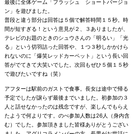
最後に全体ゲーム「フラッシュ ショートバージョ
ン」を遊びました。
普段と違う部分は回答は５個で解答時間１５秒。時
間が短すぎる！という意見が２、３ありましたが、
テレビのお題のときのシュウさんの「明るい」「光
る」という切羽詰った回答や、１つ３秒しかかけら
れないのに「爆笑レッドカーペット」という長い回
答がでてきて大笑いでした。次回もぜひ５個１５秒
で遊びたいですね（笑）
アフターは駅前のガストで食事。長女は途中で帰る
予定でしたが譲らず最後までいました。初参加の３
人と話せなかったのは残念ですが、楽しんでもらえ
たようで何よりです。のべ参加人数は26人（身内含
む）でした。参加頂きました皆様ありがとうござい
ました。アグリコラメンバーの方、長男がお世話に