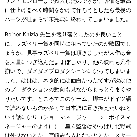
リン・モンローまで投入したのですが、評価を最高
に仕上げるべく時間をかけて作ろうとしたら最後の
パーツが埋まらず未完成に終わってしまいました。
Reiner Knizia 先生を競り落としたのを良いこと
に、ラズベリー賞を同時に狙っていたのが敗因でし
ょうか。見事ラズベリー賞は頂きましたが大作は金
を大量につぎ込んだままぽしゃり、他の映画も凡作
揃いで、ダメダメプロダクションになってしまいま
した。ははは。ネタ的には面白かったですが次は他
のプロダクションの動向も見ながらもっとうまくや
りたいです。ところでこのゲーム、脚本がドイツ語
で読めないものが多くて日本語に置き換えたいねと
いう話になり（ショーマネージャー → ボイスマ
ネージャーのように）、星４監督はやっぱり北野武
は外せないとか、宮崎駿も入れないととか、スター