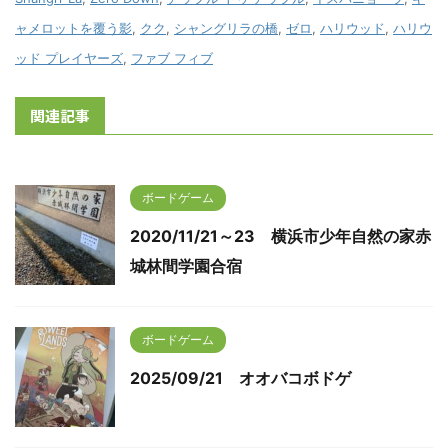
ャメロットを覆う影
,
クク
,
シャングリラの橋
,
ゼロ
,
ハリウッド
,
ハリウ
ッド プレイヤーズ
,
ファブ フィブ
関連記事
ボードゲーム
2020/11/21～23 横浜市少年自然の家赤
城林間学園合宿
ボードゲーム
2025/09/21 オオバコボドゲ