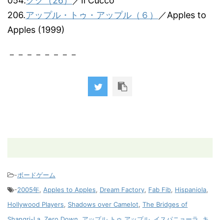
054.
クク（26）
／Il Cucco
206.
アップル・トゥ・アップル（６）
／Apples to
Apples (1999)
－－－－－－－－
-
ボードゲーム
-
2005年
,
Apples to Apples
,
Dream Factory
,
Fab Fib
,
Hispaniola
,
Hollywood Players
,
Shadows over Camelot
,
The Bridges of
Shangri-La
,
Zero Down
,
アップル トゥ アップル
,
イスパニョーラ
,
キ