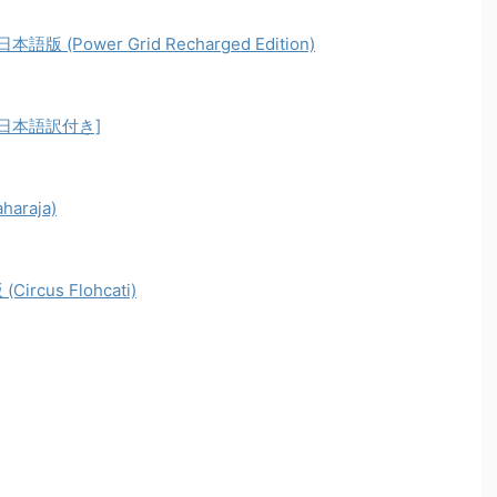
Power Grid Recharged Edition)
 [日本語訳付き]
raja)
us Flohcati)