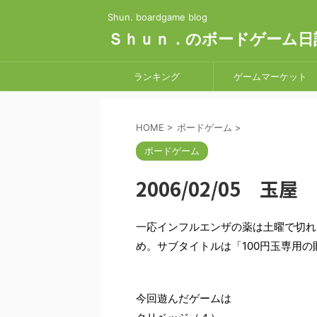
Shun. boardgame blog
Ｓｈｕｎ．のボードゲーム日
ランキング
ゲームマーケット
HOME
>
ボードゲーム
>
ボードゲーム
2006/02/05 玉屋
一応インフルエンザの薬は土曜で切れ
め。サブタイトルは「100円玉専用
今回遊んだゲームは