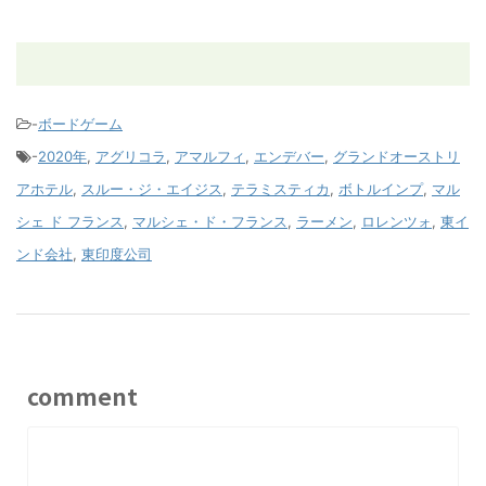
-
ボードゲーム
-
2020年
,
アグリコラ
,
アマルフィ
,
エンデバー
,
グランドオーストリ
アホテル
,
スルー・ジ・エイジス
,
テラミスティカ
,
ボトルインプ
,
マル
シェ ド フランス
,
マルシェ・ド・フランス
,
ラーメン
,
ロレンツォ
,
東イ
ンド会社
,
東印度公司
comment