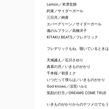
Lemon／米津玄師
約束／サイダーガール
三日月／絢香
エバーグリーン／サイダーガール
魂のルフラン／高橋洋子
KITAKU BEATS／フレデリック
フレデリックもね、聴いているときは
天城越え／石川さゆり
真昼の月／いきものがかり
千本桜／初音ミク
いつだって僕らは／いきものがかり
God knows／涼宮ハルヒ
笑顔の行方／DREAMS COME TRUE
いきものがかりからのナツメロでもう