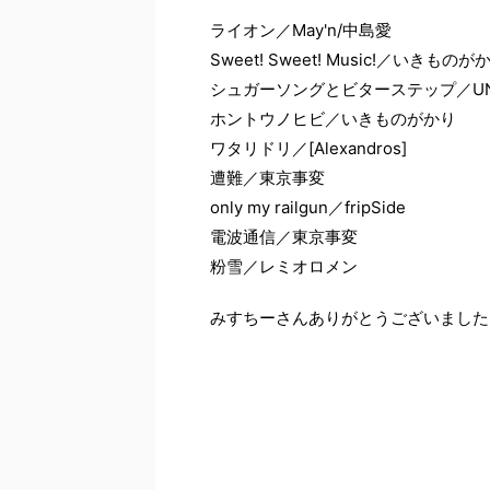
ライオン／May'n/中島愛
Sweet! Sweet! Music!／いきものが
シュガーソングとビターステップ／UNISO
ホントウノヒビ／いきものがかり
ワタリドリ／[Alexandros]
遭難／東京事変
only my railgun／fripSide
電波通信／東京事変
粉雪／レミオロメン
みすちーさんありがとうございました