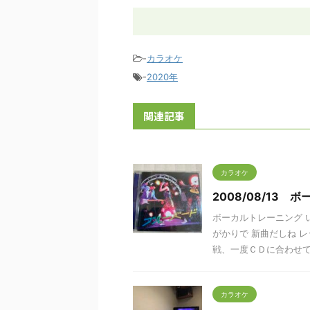
-
カラオケ
-
2020年
関連記事
カラオケ
2008/08/13
ボーカルトレーニング 
がかりで 新曲だしね 
戦、一度ＣＤに合わせて通
カラオケ