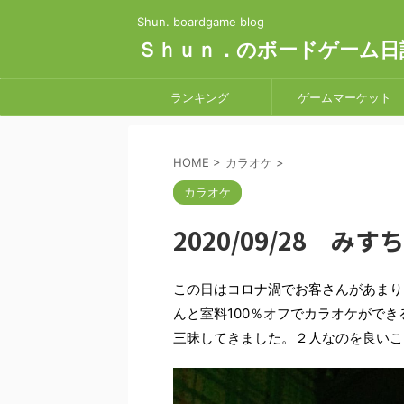
Shun. boardgame blog
Ｓｈｕｎ．のボードゲーム日
ランキング
ゲームマーケット
HOME
>
カラオケ
>
カラオケ
2020/09/28 
この日はコロナ渦でお客さんがあまり
んと室料100％オフでカラオケがで
三昧してきました。２人なのを良いこ