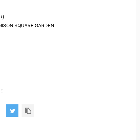
かり
N SQUARE GARDEN
！