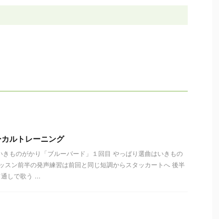
 ボーカルトレーニング
いきものがかり「ブルーバード」１回目 やっぱり選曲はいきもの
レッスン前半の発声練習は前回と同じ短調からスタッカートへ 後半
しで歌う ...