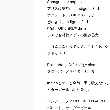
Shangri-La／angela
アリスは突然に／indigo la End
ボクノート／スキマスイッチ
想いきり／indigo la End
宿命／Official髭男dism
シアワセ林檎／ゲスの極み乙女。
川谷絵音繋がりでゲス。これも歌い出
フドッキリ。
Pretender／Official髭男dism
クローバー／サイダーガール
indigoもゲスも全然上手く歌えな
イダーガールへ切り替え。
インフェルノ／Mrs. GREEN APPLE
パレット／サイダーガール