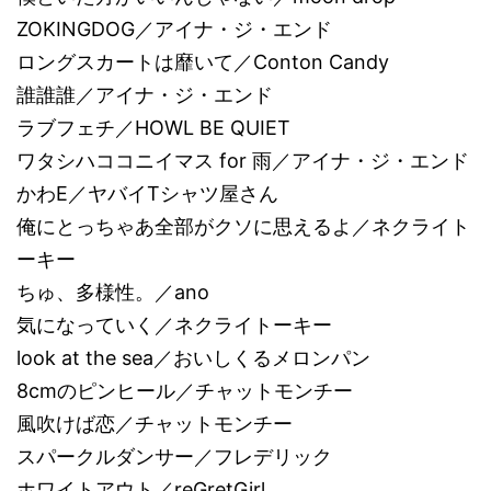
ZOKINGDOG／アイナ・ジ・エンド
ロングスカートは靡いて／Conton Candy
誰誰誰／アイナ・ジ・エンド
ラブフェチ／HOWL BE QUIET
ワタシハココニイマス for 雨／アイナ・ジ・エンド
かわE／ヤバイTシャツ屋さん
俺にとっちゃあ全部がクソに思えるよ／ネクライト
ーキー
ちゅ、多様性。／ano
気になっていく／ネクライトーキー
look at the sea／おいしくるメロンパン
8cmのピンヒール／チャットモンチー
風吹けば恋／チャットモンチー
スパークルダンサー／フレデリック
ホワイトアウト／reGretGirl