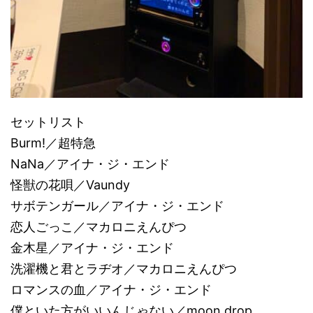
セットリスト
Burm!／超特急
NaNa／アイナ・ジ・エンド
怪獣の花唄／Vaundy
サボテンガール／アイナ・ジ・エンド
恋人ごっこ／マカロニえんぴつ
金木星／アイナ・ジ・エンド
洗濯機と君とラヂオ／マカロニえんぴつ
ロマンスの血／アイナ・ジ・エンド
僕といた方がいいんじゃない／moon drop