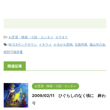
-
お芝居・映画・小説・エンタメ
,
カラオケ
-
M.O.Sヤングタウン
,
イキウメ
,
かるがも団地
,
北原州真
,
城山羊の会
,
絶対♡福井夏
関連記事
お芝居・映画・小説・エンタメ
2009/02/11 ひぐらしのなく頃に 終わ
り