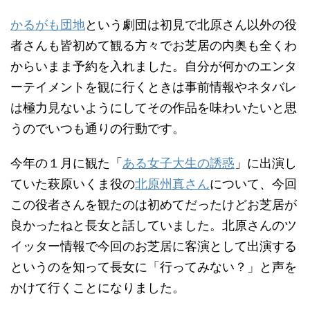
かるがも団地
という劇団は初見で北原さん以外の役
者さんも皆初めて観る方々でお芝居の内奥も全くわ
からいまま予約を入れました。自分が何かのエンタ
ーテイメントを観に行くときは事前情報やネタバレ
は極力見ないようにしてその作品を味わいたいと思
うのでいつも通りの行動です。
今年の１月に観た「
ある女子大生の誘惑
」に出演し
ていた萩原いくま役の
北原州真さん
について、今回
この役者さんを観たのは初めてだったけどお芝居が
良かったねと長女と話していました。北原さんのツ
イッター情報で今回のお芝居に客演として出演する
というのを知って長女に「行ってみない？」と声を
かけて行くことになりました。