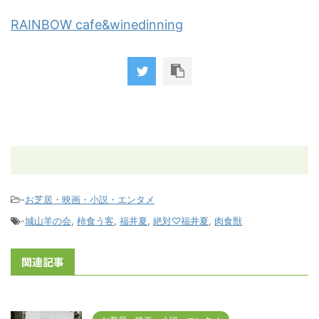
RAINBOW cafe&winedinning
-
お芝居・映画・小説・エンタメ
-
城山羊の会
,
柿食う客
,
福井夏
,
絶対♡福井夏
,
肉食獣
関連記事