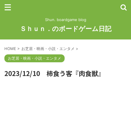
Shun. boardgame blog
Ｓｈｕｎ．のボードゲーム日記
HOME
>
お芝居・映画・小説・エンタメ
>
お芝居・映画・小説・エンタメ
2023/12/10 柿食う客『肉食獣』