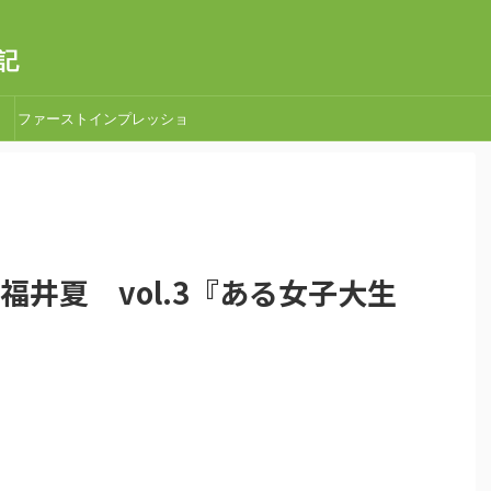
記
ファーストインプレッショ
ン
対♡福井夏 vol.3『ある女子大生