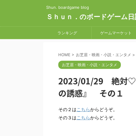
Shun. boardgame blog
Ｓｈｕｎ．のボードゲーム日
ランキング
ゲームマーケット
HOME
>
お芝居・映画・小説・エンタメ
>
お芝居・映画・小説・エンタメ
2023/01/29 絶
の誘惑』 その１
その２は
こちら
からどうぞ。
その３は
こちら
からどうぞ。