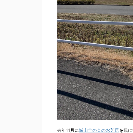
去年11月に
城山羊の会のお芝居
を観に