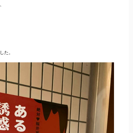
、
した。