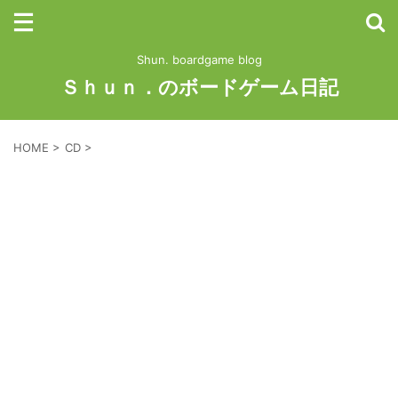
Shun. boardgame blog
Ｓｈｕｎ．のボードゲーム日記
HOME
>
CD
>