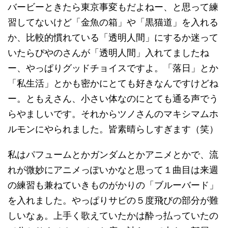
バービーときたら東京事変もだよねー、と思って練
習してないけど「金魚の箱」や「黒猫道」を入れる
か、比較的慣れている「透明人間」にするか迷って
いたらぴやのさんが「透明人間」入れてましたね
ー、やっぱりグッドチョイスですよ。「落日」とか
「私生活」とかも密かにとても好きなんですけどね
ー。ともえさん、小さい体なのにとても通る声でう
らやましいです。それからツノさんのマキシマムホ
ルモンにやられました。皆素晴らしすぎます（笑）
私はパフュームとかガンダムとかアニメとかで、流
れが微妙にアニメっぽいかなと思って１曲目は来週
の練習も兼ねていきものがかりの「ブルーバード」
を入れました。やっぱりサビの５度飛びの部分が難
しいなぁ。上手く歌えていたかは酔っ払っていたの