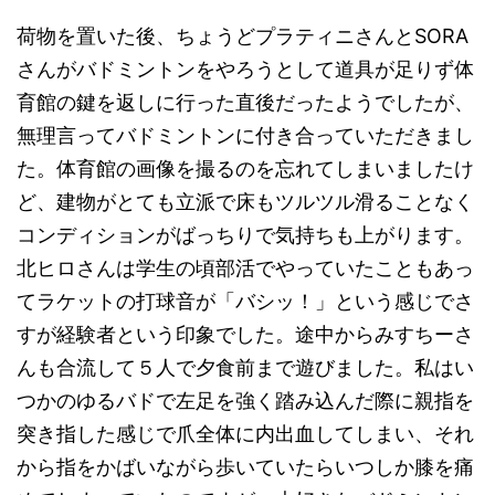
荷物を置いた後、ちょうどプラティニさんとSORA
さんがバドミントンをやろうとして道具が足りず体
育館の鍵を返しに行った直後だったようでしたが、
無理言ってバドミントンに付き合っていただきまし
た。体育館の画像を撮るのを忘れてしまいましたけ
ど、建物がとても立派で床もツルツル滑ることなく
コンディションがばっちりで気持ちも上がります。
北ヒロさんは学生の頃部活でやっていたこともあっ
てラケットの打球音が「バシッ！」という感じでさ
すが経験者という印象でした。途中からみすちーさ
んも合流して５人で夕食前まで遊びました。私はい
つかのゆるバドで左足を強く踏み込んだ際に親指を
突き指した感じで爪全体に内出血してしまい、それ
から指をかばいながら歩いていたらいつしか膝を痛