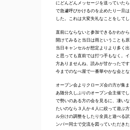
にどんどんメッセージを送っていたら
で急遽呼びかけるのを止めたり一旦は
した。これは大変失礼なことをしてし
直前にならないと参加できるかわから
開けてみると当日は雨ということも原
当日キャンセルが想定よりより多く出
と思っても直前では打つ手もなく。イ
方ありませんね、読みが甘かったです
今までのなべ屋で一番華やかな会とな
オープン会よりクローズ会の方が集ま
あ随分久しぶりのオープン会主催でし
で勢いのある方の会を見るに、凄いな
たいのなら３人か４人に絞って遊ぶ方
ル分けの調整をしたり全員と遊べる訳
ンバー同士で交流を図っていただきた