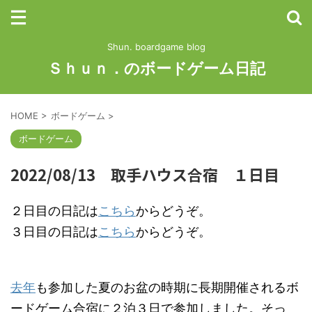
Shun. boardgame blog
Ｓｈｕｎ．のボードゲーム日記
HOME
>
ボードゲーム
>
ボードゲーム
2022/08/13 取手ハウス合宿 １日目
２日目の日記は
こちら
からどうぞ。
３日目の日記は
こちら
からどうぞ。
去年
も参加した夏のお盆の時期に長期開催されるボ
ードゲーム合宿に２泊３日で参加しました。そっ