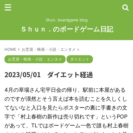
Shun. boardgame blog
Ｓｈｕｎ．のボードゲーム日記
HOME
>
お芝居・映画・小説・エンタメ
>
お芝居・映画・小説・エンタメ
ダイエット
2023/05/01 ダイエット経過
4月の草場さん宅平日会の帰り、駅前に本屋がある
のですが漠然とそう言えば本を読むことを久しくし
てないなと入口を見たらポスターの裏に手書きの文
字で「村上春樹の新作は売り切れです」というPOP
があって、TLではボードゲーム一色で誰も村上春樹