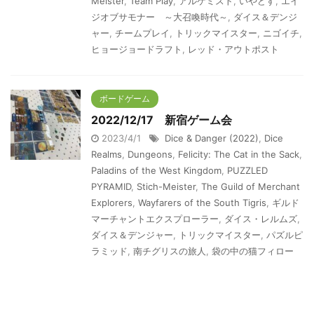
Meister
,
Team Play
,
アルケミスト
,
いやどす
,
エイ
ジオブサモナー ～大召喚時代～
,
ダイス＆デンジ
ャー
,
チームプレイ
,
トリックマイスター
,
ニゴイチ
,
ヒョージョードラフト
,
レッド・アウトポスト
ボードゲーム
2022/12/17 新宿ゲーム会
2023/4/1
Dice & Danger (2022)
,
Dice
Realms
,
Dungeons
,
Felicity: The Cat in the Sack
,
Paladins of the West Kingdom
,
PUZZLED
PYRAMID
,
Stich-Meister
,
The Guild of Merchant
Explorers
,
Wayfarers of the South Tigris
,
ギルド
マーチャントエクスプローラー
,
ダイス・レルムズ
,
ダイス＆デンジャー
,
トリックマイスター
,
パズルピ
ラミッド
,
南チグリスの旅人
,
袋の中の猫フィロー