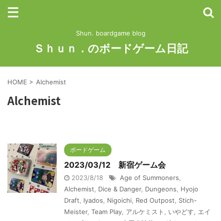
Shun. boardgame blog
Ｓｈｕｎ．のボードゲーム日記
HOME
>
Alchemist
Alchemist
ボードゲーム
2023/03/12 新宿ゲーム会
2023/8/18
Age of Summoners
,
Alchemist
,
Dice & Danger
,
Dungeons
,
Hyojo
Draft
,
Iyados
,
Nigoichi
,
Red Outpost
,
Stich-
Meister
,
Team Play
,
アルケミスト
,
いやどす
,
エイ