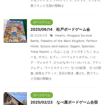
ヤモンドクラブ
,
バーグリアン
,
マナマナ
,
マンダラ
,
西フランク王国の聖騎士
ボードゲーム
2025/06/14 松戸ボードゲーム会
2026/1/8
Hearts
,
Hiragana Survival
Battle
,
Paladins of the West Kingdom
,
Perfect
Hotel
,
Quizoo land kabool
,
Sagani
,
Splendor
,
Yokai Septet
,
いろはことば
,
クイズすごろく かぶ
ーる
,
サガニ
,
セブン
,
パーフェクトホテル
,
ハス
テ・ヴォルテ？
,
ひらがなサバイバルバトル
,
ブラッ
クレディ
,
ワードスナイパー
,
七つの紋章、七つの部
族
,
妖怪セプテッド
,
宝石の煌き
,
書けた
,
西フラン
ク王国の聖騎士
ボードゲーム
2025/02/23 なべ屋ボードゲーム合宿