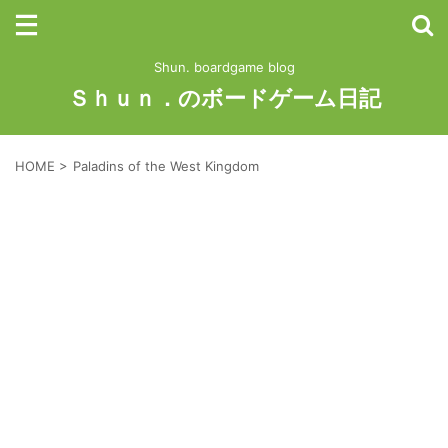
Shun. boardgame blog
Ｓｈｕｎ．のボードゲーム日記
HOME
>
Paladins of the West Kingdom