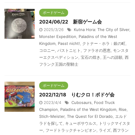
ボードゲーム
2024/06/22 新宿ゲーム会
2025/3/26
Kutna Hora: The City of Silver
,
Monster Expedition
,
Paladins of the West
Kingdom
,
Passt nicht!
,
クトナー・ホラ：銀の町
,
コロニー
,
パストニヒト
,
ファラオの恩恵
,
モンスタ
ーエクスペディション
,
宝石の煌き
,
王への請願
,
西
フランク王国の聖騎士
ボードゲーム
2022/12/18 りむクロ！ボドゲ会
2023/4/4
Cubosaurs
,
Food Truck
Champion
,
Paladins of the West Kingdom
,
Rise
,
Stich-Meister
,
The Quest for El Dorado
,
エルド
ラドを探して
,
キューボサウルス
,
トリックマイスタ
ー
,
フードトラックチャンピオン
,
ライズ
,
西フラン