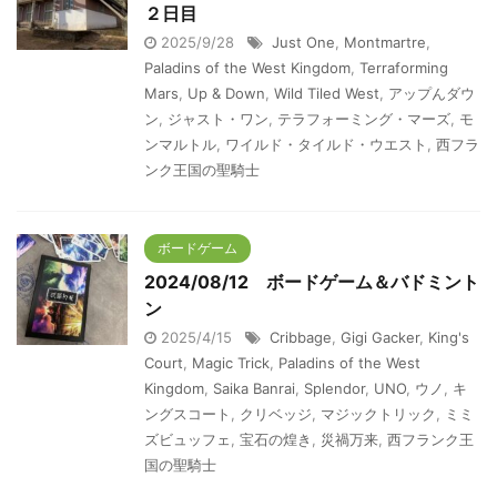
２日目
2025/9/28
Just One
,
Montmartre
,
Paladins of the West Kingdom
,
Terraforming
Mars
,
Up & Down
,
Wild Tiled West
,
アップんダウ
ン
,
ジャスト・ワン
,
テラフォーミング・マーズ
,
モ
ンマルトル
,
ワイルド・タイルド・ウエスト
,
西フラ
ンク王国の聖騎士
ボードゲーム
2024/08/12 ボードゲーム＆バドミント
ン
2025/4/15
Cribbage
,
Gigi Gacker
,
King's
Court
,
Magic Trick
,
Paladins of the West
Kingdom
,
Saika Banrai
,
Splendor
,
UNO
,
ウノ
,
キ
ングスコート
,
クリベッジ
,
マジックトリック
,
ミミ
ズビュッフェ
,
宝石の煌き
,
災禍万来
,
西フランク王
国の聖騎士