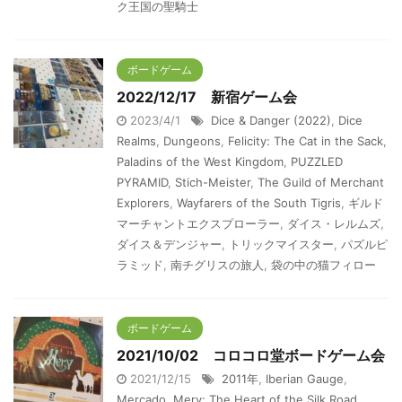
ク王国の聖騎士
ボードゲーム
2022/12/17 新宿ゲーム会
2023/4/1
Dice & Danger (2022)
,
Dice
Realms
,
Dungeons
,
Felicity: The Cat in the Sack
,
Paladins of the West Kingdom
,
PUZZLED
PYRAMID
,
Stich-Meister
,
The Guild of Merchant
Explorers
,
Wayfarers of the South Tigris
,
ギルド
マーチャントエクスプローラー
,
ダイス・レルムズ
,
ダイス＆デンジャー
,
トリックマイスター
,
パズルピ
ラミッド
,
南チグリスの旅人
,
袋の中の猫フィロー
ボードゲーム
2021/10/02 コロコロ堂ボードゲーム会
2021/12/15
2011年
,
Iberian Gauge
,
Mercado
,
Merv: The Heart of the Silk Road
,