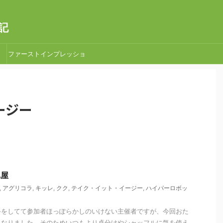
記
ファーストインプレッショ
ン
ージー
べ屋
,
アグリコラ
,
キッレ
,
クク
,
テイク・イット・イージー
,
ハイパーロボッ
手をしてて参加者ほっぽらかしのいけない主催者ですが、今回おた
となりました。そのためいつもより卓分けやシャッフルに気を使え