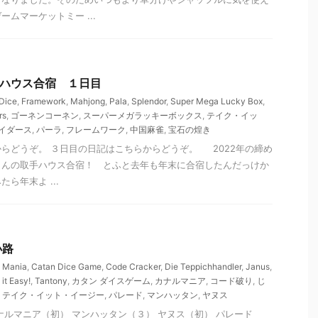
ムマーケットミー ...
 取手ハウス合宿 １日目
Dice
,
Framework
,
Mahjong
,
Pala
,
Splendor
,
Super Mega Lucky Box
,
rs
,
ゴーネンコーネン
,
スーパーメガラッキーボックス
,
テイク・イッ
イダース
,
パーラ
,
フレームワーク
,
中国麻雀
,
宝石の煌き
らどうぞ。 ３日目の日記はこちらからどうぞ。 2022年の締め
さんの取手ハウス合宿！ とふと去年も年末に合宿したんだっけか
ら年末よ ...
小路
 Mania
,
Catan Dice Game
,
Code Cracker
,
Die Teppichhandler
,
Janus
,
it Easy!
,
Tantony
,
カタン ダイスゲーム
,
カナルマニア
,
コード破り
,
じ
,
テイク・イット・イージー
,
パレード
,
マンハッタン
,
ヤヌス
ナルマニア（初） マンハッタン（３） ヤヌス（初） パレード