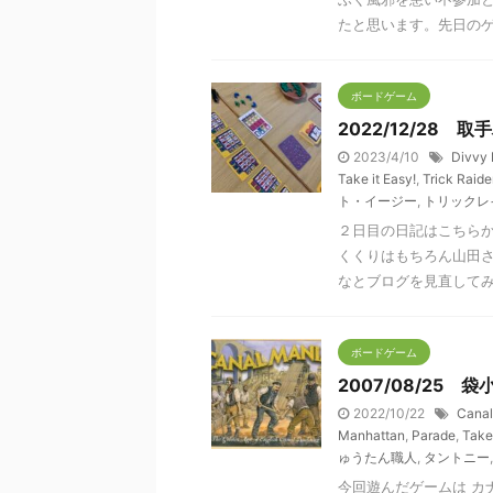
たと思います。先日のゲー
ボードゲーム
2022/12/28
2023/4/10
Divvy 
Take it Easy!
,
Trick Raide
ト・イージー
,
トリックレ
２日目の日記はこちらか
くくりはもちろん山田
なとブログを見直してみた
ボードゲーム
2007/08/25 袋
2022/10/22
Canal
Manhattan
,
Parade
,
Take 
ゅうたん職人
,
タントニー
今回遊んだゲームは カ