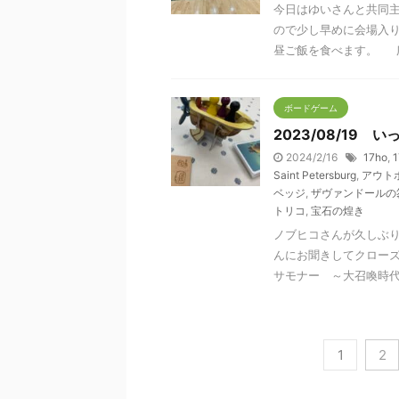
今日はゆいさんと共同
ので少し早めに会場入
昼ご飯を食べます。 広い
ボードゲーム
2023/08/19
2024/2/16
17ho
,
Saint Petersburg
,
アウト
ベッジ
,
ザヴァンドールの
トリコ
,
宝石の煌き
ノブヒコさんが久しぶ
んにお聞きしてクロー
サモナー ～大召喚時代～（
1
2