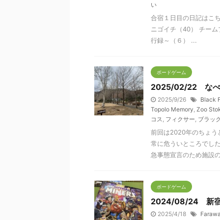
い
合宿１日目の日記はこち
ニゴイチ（40） チーム
行録～（６） ...
ボードゲーム
2025/02/22
2025/9/26
Black 
Topolo Memory
,
Zoo Sto
コス
,
フィクサー
,
ブラッ
前回は2020年のちょ
常に危ういところでし
急事態宣言のため施設の方
ボードゲーム
2024/08/24 
2025/4/18
Faraw