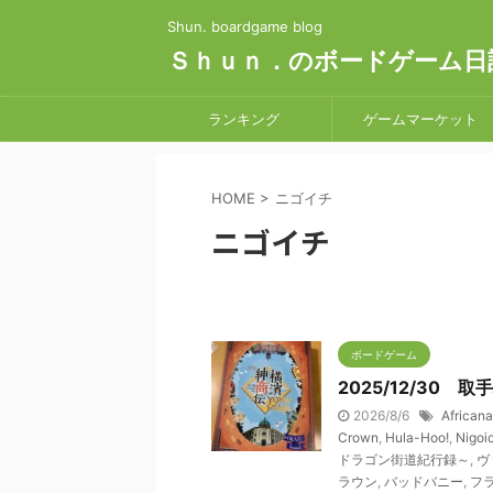
Shun. boardgame blog
Ｓｈｕｎ．のボードゲーム日
ランキング
ゲームマーケット
HOME
>
ニゴイチ
ニゴイチ
ボードゲーム
2025/12/30
2026/8/6
Africana
Crown
,
Hula-Hoo!
,
Nigoi
ドラゴン街道紀行録～
,
ヴ
ラウン
,
バッドバニー
,
フ