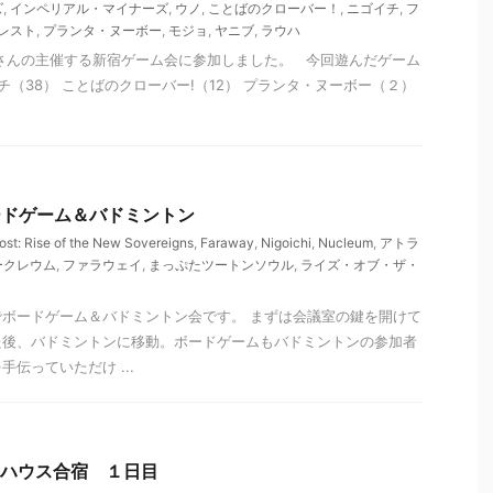
ズ
,
インペリアル・マイナーズ
,
ウノ
,
ことばのクローバー！
,
ニゴイチ
,
フ
レスト
,
プランタ・ヌーボー
,
モジョ
,
ヤニブ
,
ラウハ
さんの主催する新宿ゲーム会に参加しました。 今回遊んだゲーム
チ（38） ことばのクローバー!（12） プランタ・ヌーボー（２）
 ボードゲーム＆バドミントン
Lost: Rise of the New Sovereigns
,
Faraway
,
Nigoichi
,
Nucleum
,
アトラ
ークレウム
,
ファラウェイ
,
まっぷたツートンソウル
,
ライズ・オブ・ザ・
ボードゲーム＆バドミントン会です。 まずは会議室の鍵を開けて
た後、バドミントンに移動。ボードゲームもバドミントンの参加者
伝っていただけ ...
 取手ハウス合宿 １日目