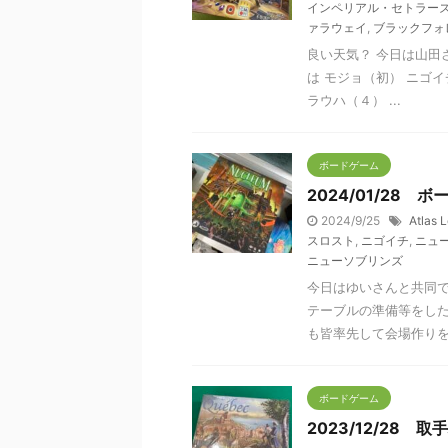
インペリアル・セトラー
ァラウェイ
,
ブラックフォ
良い天気？ 今日は山田
は モジョ（初） ニゴイ
ラウハ（４） ...
ボードゲーム
2024/01/28
2024/9/25
Atlas 
スロスト
,
ニゴイチ
,
ニュ
ニューソブリンズ
今日はゆいさんと共同で
テーブルの準備等をし
も皆率先して会場作りを手
ボードゲーム
2023/12/28