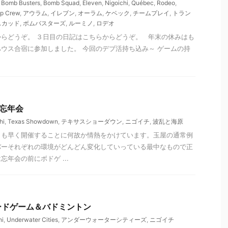
,
Bomb Busters
,
Bomb Squad
,
Eleven
,
Nigoichi
,
Québec
,
Rodeo
,
p Crew
,
アウラム
,
イレブン
,
オーラム
,
ケベック
,
チームプレイ
,
トラン
スカッド
,
ボムバスターズ
,
ルーミノ
,
ロデオ
らどうぞ。 ３日目の日記はこちらからどうぞ。 年末の休みはも
ウス合宿に参加しました。 今回のデブ活持ち込み～ ゲームの持
屋忘年会
hi
,
Texas Showdown
,
テキサスショーダウン
,
ニゴイチ
,
波乱と海原
りも早く開催することに何故か情熱をかけています。玉屋の通常例
バーそれぞれの環境がどんどん変化していっている最中なもので正
年会の前にボドゲ ...
 ボードゲーム＆バドミントン
hi
,
Underwater Cities
,
アンダーウォーターシティーズ
,
ニゴイチ