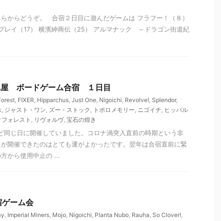
らからどうぞ。 合宿２日目に遊んだゲームは フラフー！（８）
プレイ（17） 横濱紳商伝（25） アルマナック ～ドラゴン街道紀
 なべ屋 ボードゲーム合宿 １日目
Forest
,
FIXER
,
Hipparchus
,
Just One
,
Nigoichi
,
Revolve!
,
Splendor
,
k
,
ジャスト・ワン
,
ズー・ストック
,
トポロメモリー
,
ニゴイチ
,
ヒッパル
クフォレスト
,
リヴォルヴ
,
宝石の煌き
うど同じ日に開催していました。コロナ渦突入直前の時期という非
たが開催できたのはとても運がよかったです。翌年は合宿直前に緊
から使用中止の ...
新宿ゲーム会
ay
,
Imperial Miners
,
Mojo
,
Nigoichi
,
Planta Nubo
,
Rauha
,
So Clover!
,