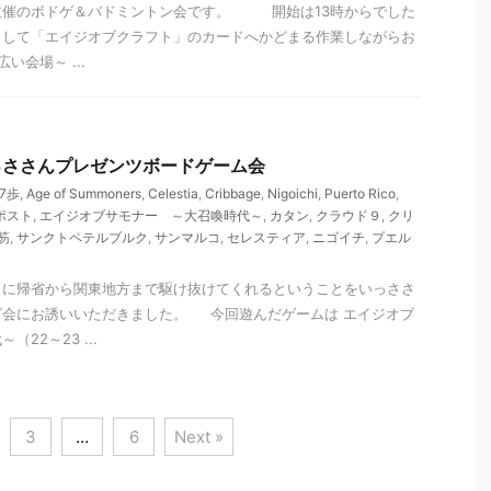
主催のボドゲ＆バドミントン会です。 開始は13時からでした
りして「エイジオブクラフト」のカードへかどまる作業しながらお
会場～ ...
 いっささんプレゼンツボードゲーム会
17歩
,
Age of Summoners
,
Celestia
,
Cribbage
,
Nigoichi
,
Puerto Rico
,
ポスト
,
エイジオブサモナー ～大召喚時代～
,
カタン
,
クラウド９
,
クリ
笏
,
サンクトペテルブルク
,
サンマルコ
,
セレスティア
,
ニゴイチ
,
プエル
りに帰省から関東地方まで駆け抜けてくれるということをいっささ
ズ会にお誘いいただきました。 今回遊んだゲームは エイジオブ
22～23 ...
3
…
6
Next »