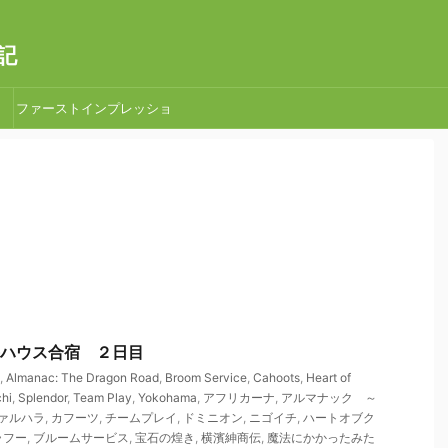
記
ファーストインプレッショ
ン
 取手ハウス合宿 ２日目
,
Almanac: The Dragon Road
,
Broom Service
,
Cahoots
,
Heart of
chi
,
Splendor
,
Team Play
,
Yokohama
,
アフリカーナ
,
アルマナック ～
ァルハラ
,
カフーツ
,
チームプレイ
,
ドミニオン
,
ニゴイチ
,
ハートオブク
ラフー
,
ブルームサービス
,
宝石の煌き
,
横濱紳商伝
,
魔法にかかったみた