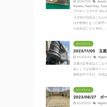
2024/7/18
Aurum
Rumino
,
Team Play
,
Trum
プクルー
,
ニゴイチ
,
ボム
２日目の日記はこちらか
はや恒例となった取手ハ
ち込みはこちら &nb ...
ボードゲーム
2023/11/05 玉
2024/4/24
Nigoic
玉屋の忘年会はどこよ
会としては主催やメン
味休会中ですが、今回は忘
ボードゲーム
2023/08/27
2024/2/25
Nigoic