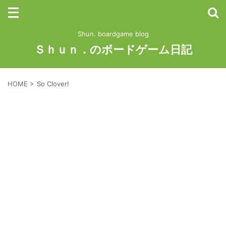
Shun. boardgame blog
Ｓｈｕｎ．のボードゲーム日記
HOME
>
So Clover!