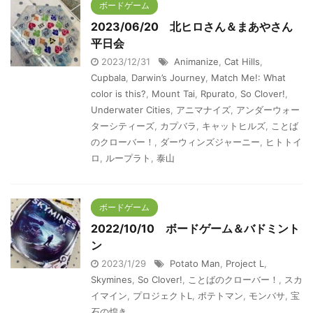
ボードゲーム
2023/06/20 北ヒロさん＆まあやさん
平日会
2023/12/31
Animanize
,
Cat Hills
,
Cupbala
,
Darwin’s Journey
,
Match Me!: What
color is this?
,
Mount Tai
,
Rpurato
,
So Clover!
,
Underwater Cities
,
アニマナイズ
,
アンダーウォー
ターシティーズ
,
カプバラ
,
キャットヒルズ
,
ことば
のクローバー！
,
ダーウィンズジャーニー
,
ヒトトイ
ロ
,
ループラト
,
泰山
ボードゲーム
2022/10/10 ボードゲーム＆バドミント
ン
2023/1/29
Potato Man
,
Project L
,
Skymines
,
So Clover!
,
ことばのクローバー！
,
スカ
イマイン
,
プロジェクトL
,
ポテトマン
,
モンバサ
,
宝
石の煌き