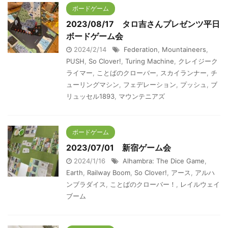
ボードゲーム
2023/08/17 タロ吉さんプレゼンツ平日
ボードゲーム会
2024/2/14
Federation
,
Mountaineers
,
PUSH
,
So Clover!
,
Turing Machine
,
クレイジーク
ライマー
,
ことばのクローバー
,
スカイランナー
,
チ
ューリングマシン
,
フェデレーション
,
プッシュ
,
ブ
リュッセル1893
,
マウンテニアズ
ボードゲーム
2023/07/01 新宿ゲーム会
2024/1/16
Alhambra: The Dice Game
,
Earth
,
Railway Boom
,
So Clover!
,
アース
,
アルハ
ンブラダイス
,
ことばのクローバー！
,
レイルウェイ
ブーム