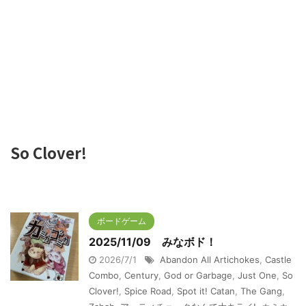
So Clover!
ボードゲーム
2025/11/09 みなボド！
2026/7/1
Abandon All Artichokes
,
Castle
Combo
,
Century
,
God or Garbage
,
Just One
,
So
Clover!
,
Spice Road
,
Spot it! Catan
,
The Gang
,