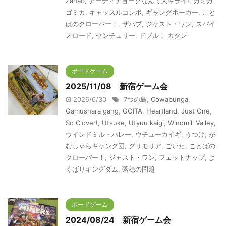
Zahab
,
アーティチョークなんて大キライ!
,
カミカ
ゴミカ
,
キャッスルコンボ
,
ギャングポーカー
,
こと
ばのクローバー！
,
ザハブ
,
ジャスト・ワン
,
スパイ
スロード
,
センチュリー
,
ドブル： カタン
ボードゲーム
2025/11/08 新宿ゲーム会
2026/6/30
7つの島
,
Cowabunga
,
Gamushara gang
,
GOITA
,
Heartland
,
Just One
,
So Clover!
,
Utsuke
,
Utyuu kaigi
,
Windmill Valley
,
ウインドミル・バレー
,
ウチューカイギ
,
うつけ
,
が
むしゃらギャング団
,
グリモリア
,
ごいた
,
ことばの
クローバー！
,
ジャスト・ワン
,
フェットナップ
,
よ
くばりキングダム
,
落穂の問題
ボードゲーム
2024/08/24 新宿ゲーム会