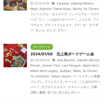
2025/4/18
Faraway
,
Imperial Miners
,
Mojo
,
Nigoichi
,
Planta Nubo
,
Rauha
,
So Clover!
,
インペリアル・セトラーズ
,
インペリアル・マイナ
ーズ
,
ウノ
,
ことばのクローバー！
,
ニゴイチ
,
ファ
ラウェイ
,
ブラックフォレスト
,
プランタ・ヌーボ
ー
,
モジョ
,
ヤニブ
,
ラウハ
ボードゲーム
2024/01/08 北上尾ボードゲーム会
2024/8/26
and Beyond
,
Captain Silence
,
Eleven
,
Gummi Trick
,
Last Penguin
,
Machi Koro
,
Machi Koro Legacy
,
Québec
,
Rikka
,
So Clover!
,
To Unlimited
,
Yaburo Quest
,
アンリミテッド富豪
,
イレブン
,
グミトリック
,
ケベック
,
ことばのクロー
バー！
,
ヤブロークエスト
,
ラストペンギン
,
六華
,
沈黙ノ艦長
,
街コロ
,
街コロレガシー