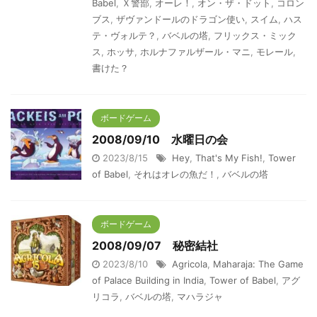
Babel
,
Ｘ警部
,
オーレ！
,
オン・ザ・ドット
,
コロン
ブス
,
ザヴァンドールのドラゴン使い
,
スイム
,
ハス
テ・ヴォルテ？
,
バベルの塔
,
フリックス・ミック
ス
,
ホッサ
,
ホルナファルザール・マニ
,
モレール
,
書けた？
ボードゲーム
2008/09/10 水曜日の会
2023/8/15
Hey
,
That's My Fish!
,
Tower
of Babel
,
それはオレの魚だ！
,
バベルの塔
ボードゲーム
2008/09/07 秘密結社
2023/8/10
Agricola
,
Maharaja: The Game
of Palace Building in India
,
Tower of Babel
,
アグ
リコラ
,
バベルの塔
,
マハラジャ