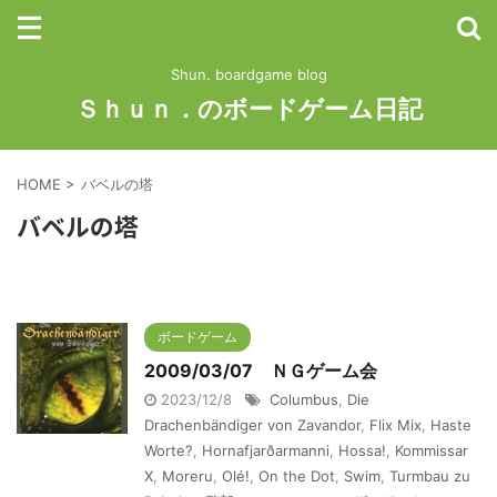
Shun. boardgame blog
Ｓｈｕｎ．のボードゲーム日記
HOME
>
バベルの塔
バベルの塔
ボードゲーム
2009/03/07 ＮＧゲーム会
2023/12/8
Columbus
,
Die
Drachenbändiger von Zavandor
,
Flix Mix
,
Haste
Worte?
,
Hornafjarðarmanni
,
Hossa!
,
Kommissar
X
,
Moreru
,
Olé!
,
On the Dot
,
Swim
,
Turmbau zu