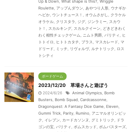
Up & Down
,
What shape is this?
,
Wriggle
Roulette
,
アップんダウン
,
あやつり人形
,
ウナギか
ヘビか
,
ウントチュース！
,
オウムさがし
,
クラケル
オラケル
,
クリスタラ
,
ジグ
,
ジンラミー
,
スカウ
ト！
,
スカルキング
,
スカルクイーン
,
どきどきわく
わく相性チェックゲーム
,
ニムト男爵
,
パリティ
,
ヒ
トトイロ
,
ヒトトカタチ
,
ブラス
,
マスカレード
,
マ
ドリード
,
ミッチ
,
リヴォルヴ
,
ルナトリック
,
ロス
トシティ
ボードゲーム
2023/12/20 草場さんと遊ぼう
2024/6/26
Animal Olympics
,
Bomb
Busters
,
Bomb Squad
,
Cardcassonne
,
Dragonquest: A Fantasy Dice Game
,
Eleven
,
Gummi Trick
,
Parity
,
Rumino
,
アニマルオリンピッ
ク
,
イレブン
,
カードカソンヌ
,
グミトリック
,
ドラ
ゴンの宝
,
パリティ
,
ボムスカッド
,
ボムバスターズ
,