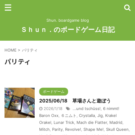
Shun. boardgame blog
Ｓｈｕｎ．のボードゲーム日記
HOME
>
パリティ
パリティ
ボードゲーム
2025/06/18 草場さんと遊ぼう
2026/1/18
...und tschüss!
,
6 nimmt!
Baron Oxx
,
６ニムト
,
Crystalla
,
Jig
,
Krakel
Orakel
,
Lunar Trick
,
Mach die Flatter
,
Madrid
,
Mitch
,
Parity
,
Revolve!
,
Shape Me!
,
Skull Queen
,