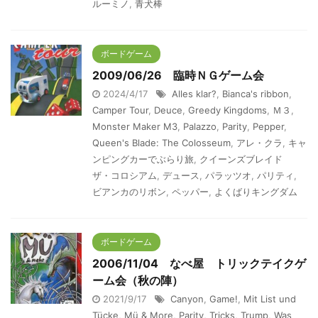
ルーミノ
,
青犬棒
ボードゲーム
2009/06/26 臨時ＮＧゲーム会
2024/4/17
Alles klar?
,
Bianca's ribbon
,
Camper Tour
,
Deuce
,
Greedy Kingdoms
,
Ｍ３
,
Monster Maker M3
,
Palazzo
,
Parity
,
Pepper
,
Queen's Blade: The Colosseum
,
アレ・クラ
,
キャ
ンピングカーでぶらり旅
,
クイーンズブレイド
ザ・コロシアム
,
デュース
,
パラッツオ
,
パリティ
,
ビアンカのリボン
,
ペッパー
,
よくばりキングダム
ボードゲーム
2006/11/04 なべ屋 トリックテイクゲ
ーム会（秋の陣）
2021/9/17
Canyon
,
Game!
,
Mit List und
Tücke
,
Mü & More
,
Parity
,
Tricks
,
Trump
,
Was