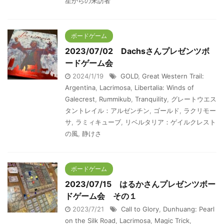
星からの来訪者
ボードゲーム
2023/07/02 Dachsさんプレゼンツボ
ードゲーム会
2024/1/19
GOLD
,
Great Western Trail:
Argentina
,
Lacrimosa
,
Libertalia: Winds of
Galecrest
,
Rummikub
,
Tranquility
,
グレートウエス
タントレイル：アルゼンチン
,
ゴールド
,
ラクリモー
サ
,
ラミィキューブ
,
リベルタリア：ゲイルクレスト
の風
,
静けさ
ボードゲーム
2023/07/15 はるかさんプレゼンツボー
ドゲーム会 その１
2023/7/21
Call to Glory
,
Dunhuang: Pearl
on the Silk Road
,
Lacrimosa
,
Magic Trick
,