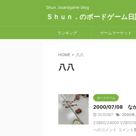
Shun. boardgame blog
Ｓｈｕｎ．のボードゲーム日
ランキング
ゲームマーケット
HOME
>
八八
八八
ボードゲーム
2000/07/08 
2020/9/7
2000年
23860/24000 VZB10
へのコメント コメント数