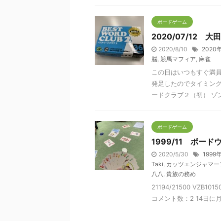
ボードゲーム
2020/07/12 
2020/8/10
2020
脳
,
競馬マフィア
,
麻雀
この日はいつもすぐ満
発足したのでタイミング
ードクラブ２（初） ゾン
ボードゲーム
1999/11 ボード
2020/5/30
1999
Taki
,
カッツエンジャマー
八八
,
貴族の務め
21194/21500 VZB1
コメント数：2 14日に