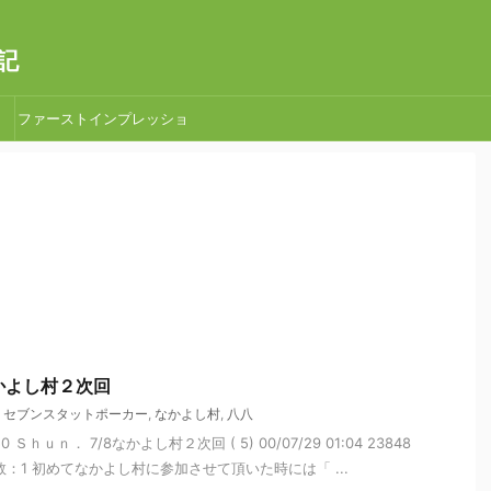
記
ファーストインプレッショ
ン
なかよし村２次回
,
セブンスタットポーカー
,
なかよし村
,
八八
150 Ｓｈｕｎ． 7/8なかよし村２次回 ( 5) 00/07/29 01:04 23848
：1 初めてなかよし村に参加させて頂いた時には「 ...