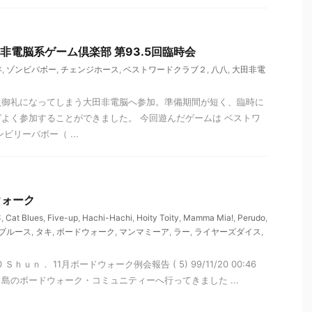
大田非電脳系ゲーム倶楽部 第93.5回臨時会
年
,
ゾンビバボー
,
チェンジホース
,
ベストワードクラブ２
,
八八
,
大田非電
員御礼になってしまう大田非電脳へ参加。準備期間が短く、臨時に
よく参加することができました。 今回遊んだゲームは ベストワ
ビリーバボー（ ...
ウォーク
年
,
Cat Blues
,
Five-up
,
Hachi-Hachi
,
Hoity Toity
,
Mamma Mia!
,
Perudo
,
ブルース
,
タキ
,
ボードウォーク
,
マンマミーア
,
ラー
,
ライヤーズダイス
,
0150 Ｓｈｕｎ． 11月ボードウォーク例会報告 ( 5) 99/11/20 00:46
月島のボードウォーク・コミュニティーへ行ってきました ...