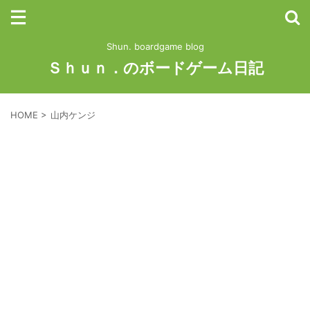
Shun. boardgame blog
Ｓｈｕｎ．のボードゲーム日記
HOME
>
山内ケンジ