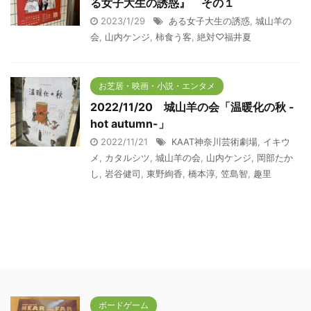
る女子大生の誘惑』 その１
2023/1/29
ある女子大生の誘惑
,
城山羊の
会
,
山内ケンジ
,
柿食う客
,
絶対♡福井夏
お芝居・映画・小説・エンタメ
2022/11/20 城山羊の会「温暖化の秋 -
hot autumn-」
2022/11/21
KAAT神奈川芸術劇場
,
イキウ
メ
,
カタルシツ
,
城山羊の会
,
山内ケンジ
,
岡部たか
し
,
岩谷健司
,
東野絢香
,
橋本淳
,
笠島智
,
趣里
ボードゲーム