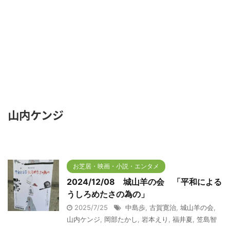
山内ケンジ
お芝居・映画・小説・エンタメ
2024/12/08 城山羊の会 「平和による
うしろめたさの為の」
2025/7/25
中島歩
,
古賀寛治
,
城山羊の会
,
山内ケンジ
,
岡部たかし
,
岩本えり
,
福井夏
,
笠島智