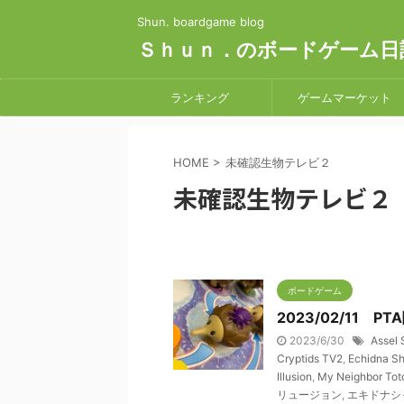
Shun. boardgame blog
Ｓｈｕｎ．のボードゲーム日
ランキング
ゲームマーケット
HOME
>
未確認生物テレビ２
未確認生物テレビ２
ボードゲーム
2023/02/11 
2023/6/30
Assel 
Cryptids TV2
,
Echidna Sh
Illusion
,
My Neighbor Toto
リュージョン
,
エキドナシ