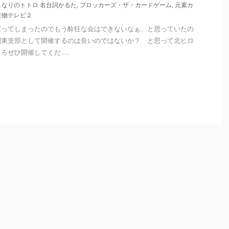
となりのトトロ 名台詞かるた
,
ブロッカーズ・ザ・カードゲーム
,
元素カ
生物テレビ２
戻ってしまったのでもう酔狂な会はできないなぁ、と思っていたの
関東支部として開催するのは良いのではないか？ と思って北ヒロ
ぜひ開催してくだ ...