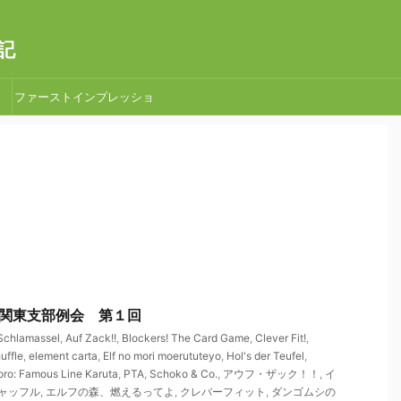
記
ファーストインプレッショ
ン
PTA関東支部例会 第１回
Schlamassel
,
Auf Zack!!
,
Blockers! The Card Game
,
Clever Fit!
,
uffle
,
element carta
,
Elf no mori moerututeyo
,
Hol's der Teufel
,
ro: Famous Line Karuta
,
PTA
,
Schoko & Co.
,
アウフ・ザック！！
,
イ
ャッフル
,
エルフの森、燃えるってよ
,
クレバーフィット
,
ダンゴムシの