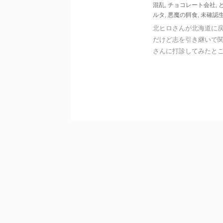
混乱
,
チョコレート会社
,
ルタ
,
悪魔の餌食
,
未確認
北ヒロさんが北海道に
だけど志を引き継いで
さんに打診してみたところ