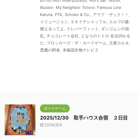
Elf no mori moerututeyo
,
Hol's der Teufel
,
Illusion
,
My Neighbor Totoro: Famous Line
Karuta
,
PTA
,
Schoko & Co.
,
アウフ・ザック！！
,
イリュージョン
,
エキドナシャッフル
,
エルフの森、
燃えるってよ
,
クレバーフィット
,
ダンゴムシの混
乱
,
チョコレート会社
,
となりのトトロ 名台詞かる
た
,
ブロッカーズ・ザ・カードゲーム
,
元素カルタ
,
悪魔の餌食
,
未確認生物テレビ２
ボードゲーム
2025/12/30 取手ハウス合宿 ２日目
2026/8/6