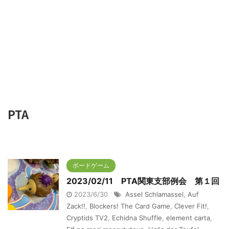
PTA
ボードゲーム
2023/02/11 PTA関東支部例会 第１回
2023/6/30
Assel Schlamassel
,
Auf
Zack!!
,
Blockers! The Card Game
,
Clever Fit!
,
Cryptids TV2
,
Echidna Shuffle
,
element carta
,