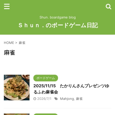
Shun. boardgame blog
Ｓｈｕｎ．のボードゲーム日記
HOME
>
麻雀
麻雀
ボードゲーム
2025/11/15 たかりんさんプレゼンツゆ
るふわ麻雀会
2026/7/1
Mahjong
,
麻雀