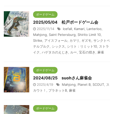
ボードゲーム
2025/05/04 松戸ボードゲーム会
2025/11/14
Icefall
,
Kamari
,
Lanterloo
,
Mahjong
,
Saint Petersburg
,
Shirito Limit 10
,
Strike
,
アイスフォール
,
カマリ
,
ギズモ
,
サンクトペ
テルブルク
,
シックス
,
シリト：リミット10
,
ストラ
イク
,
ハゲタカのえじき
,
ルー
,
宝石の煌き
,
麻雀
ボードゲーム
2024/08/25 suohさん麻雀会
2025/4/19
Mahjong
,
Planet B
,
SCOUT
,
ス
カウト！
,
プラネットB
,
麻雀
ボードゲーム