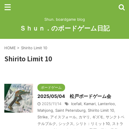
Shun. boardgame blog
Ｓｈｕｎ．のボードゲーム日記
HOME
>
Shirito Limit 10
Shirito Limit 10
ボードゲーム
2025/05/04 松戸ボードゲーム会
2025/11/14
Icefall
,
Kamari
,
Lanterloo
,
Mahjong
,
Saint Petersburg
,
Shirito Limit 10
,
Strike
,
アイスフォール
,
カマリ
,
ギズモ
,
サンクトペ
テルブルク
,
シックス
,
シリト：リミット10
,
ストラ