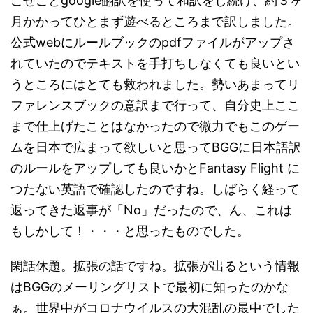
こせことgoogle翻訳を使って和訳をし続け、約３ヶ
月かかってひとまず遊べるところまで訳しました。
公式webにルールブックのpdfファイルがアップさ
れていたのでテキストを手打ちしなくても良いとい
うところにはとても救われました。勢いあまってリ
ファレンスブックの意訳まで行って、自分史上ここ
まで仕上げたことはなかったので微力でもこのゲー
ムを日本で広まって欲しいと思ってBGGに日本語訳
のルールをアップしても良いかとFantasy Flight に
つたない英語で確認したのですね。しばらく経って
返ってきた返事が「No」だったので、ん、これは
もしかして！・・・と思ったものでした。
閑話休題。拡張の話ですね。拡張が出るという情報
はBGGのメーリングリストで最初に知ったのかな
ぁ。世界中がコロナウイルスの大混乱の最中でした