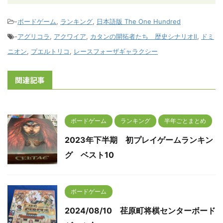
-
ボードゲーム
,
ランキング
,
日本語版 The One Hundred
-
アグリコラ
,
アクワイア
,
カタンの開拓者たち 歴史シナリオⅡ
,
ドミ
ニオン
,
プエルトリコ
,
レースフォーザギャラクシー
関連記事
ボードゲーム
ランキング
半年ごとまとめ
2023年下半期 初プレイゲームランキン
グ ベスト10
ボードゲーム
2024/08/10 荏原町将棋センターボード