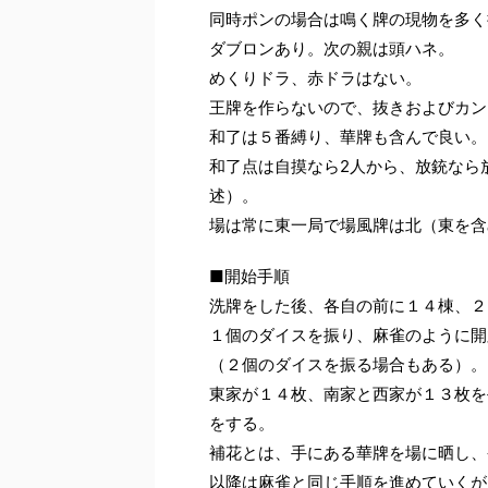
同時ポンの場合は鳴く牌の現物を多く
ダブロンあり。次の親は頭ハネ。
めくりドラ、赤ドラはない。
王牌を作らないので、抜きおよびカン
和了は５番縛り、華牌も含んで良い。
和了点は自摸なら2人から、放銃なら
述）。
場は常に東一局で場風牌は北（東を含
■開始手順
洗牌をした後、各自の前に１４棟、２
１個のダイスを振り、麻雀のように開
（２個のダイスを振る場合もある）。
東家が１４枚、南家と西家が１３枚を手
をする。
補花とは、手にある華牌を場に晒し、
以降は麻雀と同じ手順を進めていくが