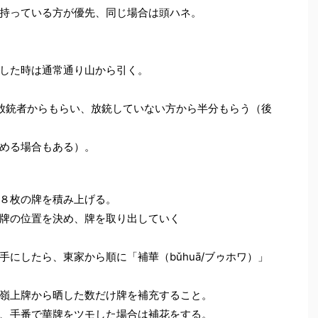
持っている方が優先、同じ場合は頭ハネ。
した時は通常通り山から引く。
放銃者からもらい、放銃していない方から半分もらう（後
める場合もある）。
８枚の牌を積み上げる。
牌の位置を決め、牌を取り出していく
にしたら、東家から順に「補華（bǔhuā/ブゥホワ）」
嶺上牌から晒した数だけ牌を補充すること。
、手番で華牌をツモした場合は補花をする。