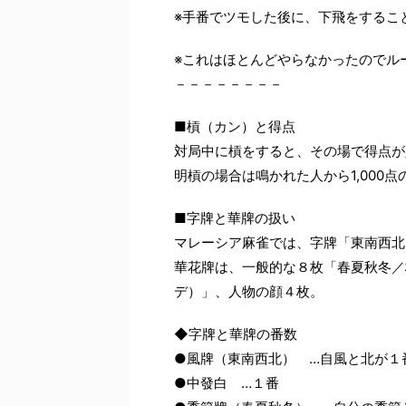
※手番でツモした後に、下飛をするこ
※これはほとんどやらなかったのでル
－－－－－－－－
■槓（カン）と得点
対局中に槓をすると、その場で得点が入
明槓の場合は鳴かれた人から1,000
■字牌と華牌の扱い
マレーシア麻雀では、字牌「東南西北
華花牌は、一般的な８枚「春夏秋冬／
デ）」、人物の顔４枚。
◆字牌と華牌の番数
●風牌（東南西北） …自風と北が１
●中發白 …１番