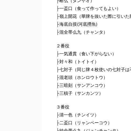
├断么（タンヤオ）
├一盃口（食って作ってもよい）
├嶺上開花（華牌を抜いた際に引いた
├海底自摸(河底撈魚)
├混全帯么九（チャンタ）
２番役
├一気通貫（食い下がらない）
├対々和（トイトイ）
├七対子（同じ牌４枚使いの七対子は
├混老頭（ホンロウトウ）
├三暗刻（サンアンコウ）
├三槓子（サンカンツ）
３番役
├清一色（チンイツ）
├二盃口（リャンペーコウ）
├純全帯么九（ジュンチャンタ）