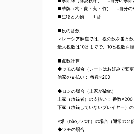
●季節牌（春夏秋冬） …自分の季節
●華牌（梅・蘭・菊・竹） …自分の
●生物と人物 …１番
■役の番数
マレーシア麻雀では、役の数を番と数
最大役数は10番までで、10番役数を
■点数計算
◆ツモの場合（レートはお好みで変更
他家の支払い： 番数×200
◆ロンの場合（上家が放銃）
上家（放銃者）の支払い： 番数×200
下家（放銃していないプレイヤー）の支
※爆（bào／バオ）の場合（通常の２
◆ツモの場合