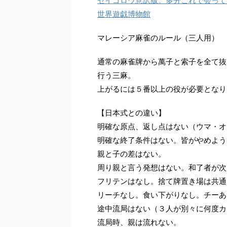
セイゴロウ意訳版。多分これで会って
世界遊戯博物館
マレーシア麻雀のルール（三人用）
通常の麻雀牌から萬子と索子を全て抜き
行う三麻。
上がるには５番以上の役が必要となり
【日本式との違い】
明確な原点、返し点はない（ウマ・オ
明確な終了条件はない。皆がやめよう
親と子の差はない。
周り親と言う発想はない。和了者が次
フリテンはなし。捨て牌置き場は共通
リーチなし。食い下がりなし。チーあ
途中流局はない（３人が別々に何度カ
流局時、親は流れない。