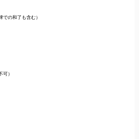
牌での和了も含む）
不可）