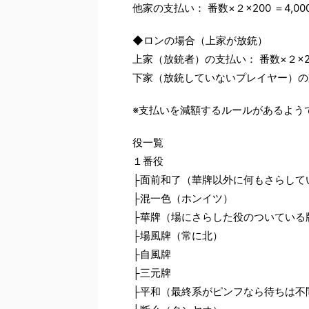
他家の支払い： 番数×２×200 ＝4,00
◆ロンの場合（上家が放銃）
上家（放銃者）の支払い： 番数×２×200
下家（放銃していないプレイヤー）の支払い
※支払いを減額するルールがあるよう
役一覧
１番役
├面前和了（華牌以外に何もさらして
├混一色（ホンイツ）
├華牌（場にさらした役のついている
├場風牌（常に北）
├自風牌
├三元牌
├平和（最終系がピンフなら待ちは不