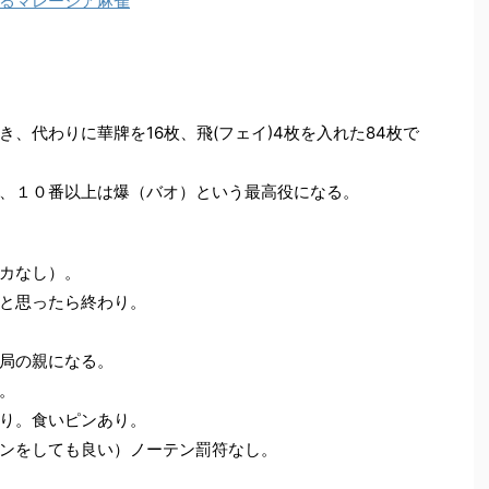
るマレーシア麻雀
、代わりに華牌を16枚、飛(フェイ)4枚を入れた84枚で
、１０番以上は爆（バオ）という最高役になる。
カなし）。
と思ったら終わり。
局の親になる。
。
り。食いピンあり。
ンをしても良い）ノーテン罰符なし。