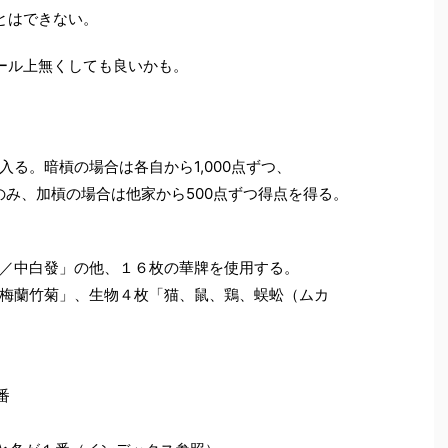
とはできない。
ール上無くしても良いかも。
る。暗槓の場合は各自から1,000点ずつ、
点のみ、加槓の場合は他家から500点ずつ得点を得る。
／中白發」の他、１６枚の華牌を使用する。
梅蘭竹菊」、生物４枚「猫、鼠、鶏、蜈蚣（ムカ
番