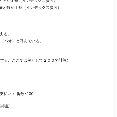
と冬が１番（インデックス参照）
華と竹が１番（インデックス参照）
える。
爆（バオ）と呼んでいる。
する、ここでは例として２００で計算）
払い： 番数×100
倍得点）