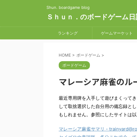
Shun. boardgame blog
Ｓｈｕｎ．のボードゲーム日
ランキング
ゲームマーケット
HOME
>
ボードゲーム
>
ボードゲーム
マレーシア麻雀のル
最近専用牌を入手して遊びまくってき
して取捨選択した自分用の備忘録とし
もしれません。参照にしたサイトは以
マレーシア麻雀サマリ - trainyard@rou