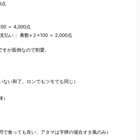
0点
 ＝ 4,000点
： 番数×２×100 ＝ 2,000点
ですが面倒なので割愛。
いない和了、ロンでもツモでも同じ）
牌）
問で食っても良い、アタマは字牌の場合オタ風のみ）