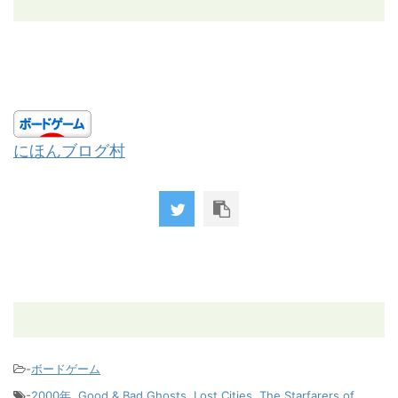
にほんブログ村
-
ボードゲーム
-
2000年
,
Good & Bad Ghosts
,
Lost Cities
,
The Starfarers of