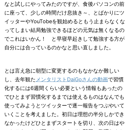
なと試しにやってみたのですが、食後パソコンの前
に座って、少しの時間だけ息抜き～、とばかりにツ
イッターやYouTobeを観始めるともう止まらなくな
ってしまい結局勉強できるほどの元気は無くなるの
でこれはいかん！ と早寝早起きして勉強する方が
自分には合っているのかなと思い直しました。
とは言え急に朝型に変更するのもなかなか難しい
し、去年観た
メンタリストDaiGoさんの動画
で習慣
化するには6週間くらい必要という情報もあったの
でひとまず習慣化するまでは使えるものはなんでも
使ってみようとツイッターで逐一報告をつぶやいて
いくことを考えました。初日は理想の半分しかでき
なかったけどひとまずスタートを切り、次の日はや