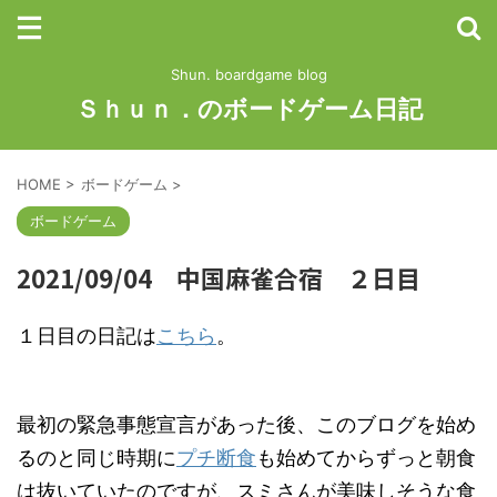
Shun. boardgame blog
Ｓｈｕｎ．のボードゲーム日記
HOME
>
ボードゲーム
>
ボードゲーム
2021/09/04 中国麻雀合宿 ２日目
１日目の日記は
こちら
。
最初の緊急事態宣言があった後、このブログを始め
るのと同じ時期に
プチ断食
も始めてからずっと朝食
は抜いていたのですが、スミさんが美味しそうな食