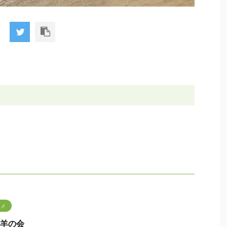
タメ
城山羊の会