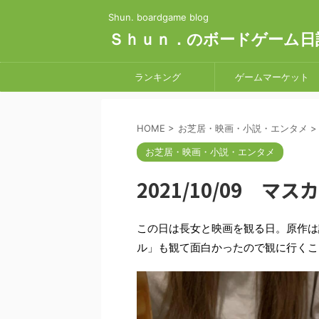
Shun. boardgame blog
Ｓｈｕｎ．のボードゲーム日
ランキング
ゲームマーケット
HOME
>
お芝居・映画・小説・エンタメ
>
お芝居・映画・小説・エンタメ
2021/10/09 マ
この日は長女と映画を観る日。原作は
ル」も観て面白かったので観に行くこ