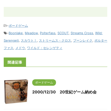
-
ボードゲーム
-
Boonlake
,
Meadow
,
Polterfass
,
SCOUT
,
Streams Cross
,
Wild:
Serengeti
,
スカウト！
,
ストリームス・クロス
,
ブーンレイク
,
ポルター
ファス
,
メドウ
,
ワイルド：セレンゲティ
関連記事
ボードゲーム
2000/12/30 20世紀ゲーム納め会