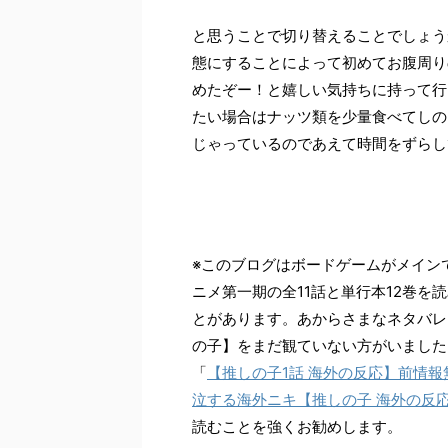
と思うことで切り替えることでしょう
態にすることによって初めてお腹周り
めたぞー！と嬉しい気持ちに持って行
たい場合はナッツ類を少量食べてしの
じゃっているのであえて時間をずらし
※このブログはボードゲームがメイン
ニメ第一期の全11話と単行本12巻
とがあります。あからさまなネタバレ
の子】をまだ観ていない方がいました
「
【推しの子1話 海外の反応】前情
泣する海外ニキ【推しの子 海外の反応/Oshi N
読むことを強くお勧めします。