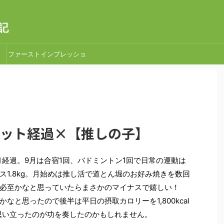
記
ファーストインプレッショ
ン
ダイエット経過×【推しの子】
月経過。9月は合宿1回、バドミントン1回で日常の運動は
1.8kg。月始めは推し活で道とん堀のお好み焼きを数回
は必至かなと思っていたらまさかのマイナスで嬉しい！
なと思ったので後半は平日の摂取カロリーを1,800kcal
うと思い立ったのが功を奏したのかもしれません。