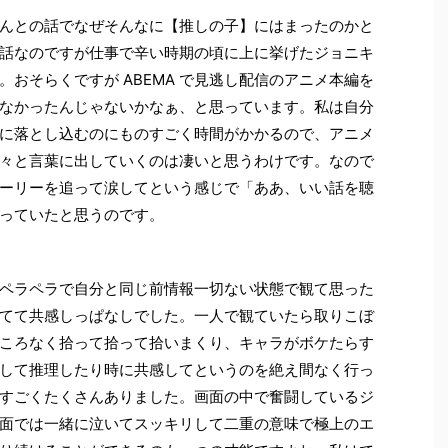
んとの話でなぜそんなに【推しの子】にはまったのかと
話なのですが仕事で辛い時期の頃に上に挙げたジョニキ
おそらくですが ABEMA で見逃し配信のアニメ本編を
なかったんじゃないかなぁ、と思っています。私は自分
に落とし込むのにものすごく時間がかかるので、アニメ
々と言葉に出していくのは凄いと思うわけです。なので
ーリーを追って涙してという感じで「ああ、いい話を聴
っていたと思うのです。
ペラペラで自分と同じ前情報一切ない状態で観て思った
てて共感しっぱなしでした。一人で観ていたら取りこぼ
ころなく拾って拾って拾いまくり、キャラがボケたらす
して推理したり時に共感してというのを絶え間なく行っ
すごくたくさんありました。画面の中で奮闘しているジ
面では一緒に泣いてスッキリして二重の意味で極上のエ