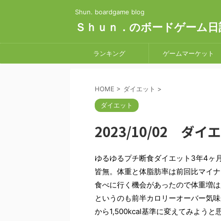
Shun. boardgame blog
Ｓｈｕｎ．のボードゲーム日
ランキング
ゲームマーケット
HOME
>
ダイエット
>
ダイエット
2023/10/02 
ゆるゆるプチ断食ダイエット3年4ヶ
皆無。体重と体脂肪率は前回比マイナス
食べに行く機会があったので体重増
というのも前半カロリーオーバー気味か
から1,500kcal基準に変えてみよ