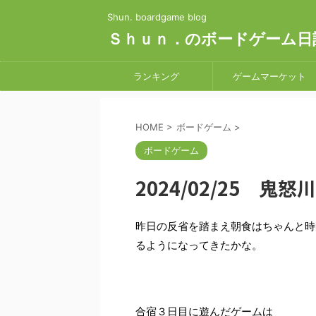
Shun. boardgame blog
Ｓｈｕｎ．のボードゲーム日
ランキング
ゲームマーケット
HOME
>
ボードゲーム
>
ボードゲーム
2024/02/25 
昨日の反省を踏まえ朝食はちゃんと時
るようになってきたかな。
合宿３日目に遊んだゲームは