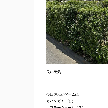
良い天気～
今回遊んだゲームは
カバンガ！（初）
エフテーヴェー?!（３）