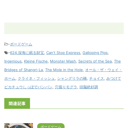
-
ボードゲーム
-
624.深海に眠る財宝
,
Can't Stop Express
,
Galloping Pigs
,
Ingenious
,
Kleine Fische
,
Monster Mash
,
Secrets of the Sea
,
The
Bridges of Shangri-La
,
The Mole in the Hole
,
オール・ザ・ウェイ・
ホーム
,
クライネ・フィッシュ
,
シャングリラの橋
,
チョイス
,
みつけて
ピカチュウしっぽでバンバン
,
穴掘りモグラ
,
頭脳絶好調
関連記事
ボードゲーム