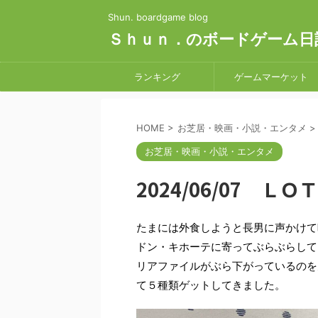
Shun. boardgame blog
Ｓｈｕｎ．のボードゲーム日
ランキング
ゲームマーケット
HOME
>
お芝居・映画・小説・エンタメ
>
お芝居・映画・小説・エンタメ
2024/06/07 
たまには外食しようと長男に声かけて
ドン・キホーテに寄ってぶらぶらして
リアファイルがぶら下がっているのを
て５種類ゲットしてきました。