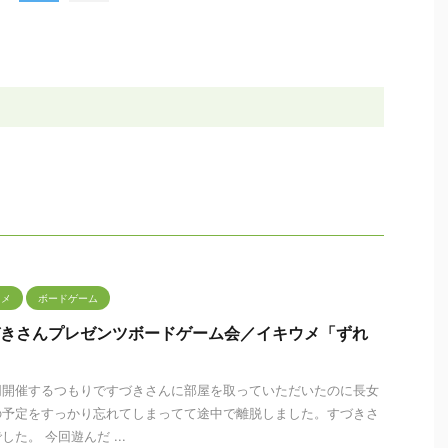
タメ
ボードゲーム
1 すづきさんプレゼンツボードゲーム会／イキウメ「ずれ
同開催するつもりですづきさんに部屋を取っていただいたのに長女
の予定をすっかり忘れてしまってて途中で離脱しました。すづきさ
た。 今回遊んだ ...