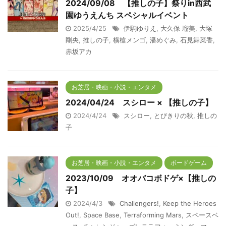
2024/09/08 【推しの子】祭りin西武
園ゆうえんち スペシャルイベント
2025/4/25
伊駒ゆりえ
,
大久保 瑠美
,
大塚
剛央
,
推しの子
,
横槍メンゴ
,
潘めぐみ
,
石見舞菜香
,
赤坂アカ
お芝居・映画・小説・エンタメ
2024/04/24 スシロー × 【推しの子】
2024/4/24
スシロー
,
とびきりの秋
,
推しの
子
お芝居・映画・小説・エンタメ
ボードゲーム
2023/10/09 オオバコボドゲ×【推しの
子】
2024/4/3
Challengers!
,
Keep the Heroes
Out!
,
Space Base
,
Terraforming Mars
,
スペースベ