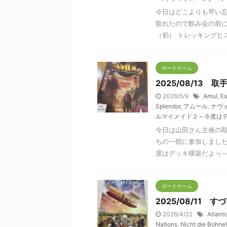
今日はどこよりも早い
取れたので飲み会の前に
（初） トレッキングヒス 
ボードゲーム
2025/08/13
2026/5/9
Amul
,
Ex
Splendor
,
アムール
,
ナヴ
ルマイメイド２～今度は
今日は山田さん主催の
ちの一部に参加しました
度はデッキ構築だよっ～（
ボードゲーム
2025/08/11
2026/4/22
Atlanti
Nations
,
Nicht die Bohne!