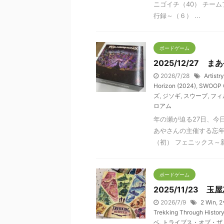
ニゴイチ（40） チーム
行録～（６） ...
ボードゲーム
2025/12/27
2026/7/28
Artistr
Horizon (2024)
,
SWOOP C
ズ
,
ジソギ
,
スウープ
,
フィ
ロアム
年の瀬が迫る27日、今
あやさんの主催する忘年
（初） フェニックス～新
ボードゲーム
2025/11/23 玉
2026/7/9
2 Win
,
Trekking Through Histor
ベ
,
トライブス・オブ・ザ