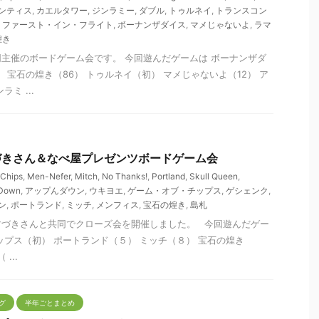
ンティス
,
カエルタワー
,
ジンラミー
,
ダブル
,
トゥルネイ
,
トランスコン
,
ファースト・イン・フライト
,
ボーナンザダイス
,
マメじゃないよ
,
ラマ
煌き
主催のボードゲーム会です。 今回遊んだゲームは ボーナンザダ
 宝石の煌き（86） トゥルネイ（初） マメじゃないよ（12） ア
ミ ...
 すづきさん＆なべ屋プレゼンツボードゲーム会
 Chips
,
Men-Nefer
,
Mitch
,
No Thanks!
,
Portland
,
Skull Queen
,
 Down
,
アップんダウン
,
ウキヨエ
,
ゲーム・オブ・チップス
,
ゲシェンク
,
ン
,
ポートランド
,
ミッチ
,
メンフィス
,
宝石の煌き
,
島札
すづきさんと共同でクローズ会を開催しました。 今回遊んだゲー
ップス（初） ポートランド（５） ミッチ（８） 宝石の煌き
...
グ
半年ごとまとめ