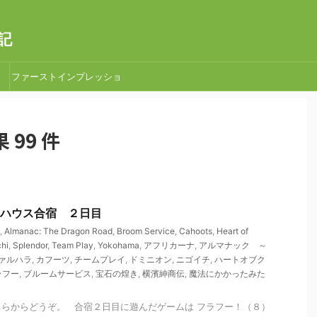
記
ファーストインプレッショ
ン
99 件
 取手ハウス合宿 ２日目
,
Almanac: The Dragon Road
,
Broom Service
,
Cahoots
,
Heart of
chi
,
Splendor
,
Team Play
,
Yokohama
,
アフリカーナ
,
アルマナック ～
ァルハラ
,
カフーツ
,
チームプレイ
,
ドミニオン
,
ニゴイチ
,
ハートオブク
ラフー
,
ブルームサービス
,
宝石の煌き
,
横濱紳商伝
,
魔法にかかったみた
らからどうぞ。 合宿２日目に遊んだゲームは フラフー！（８）