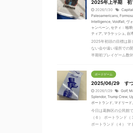
2025年上半期 
2026/1/30
Capita
Paleoamericans
,
Formos
Intelligence
,
Voidfall
,
ヴ
ャンペーン
,
セティ：地球
ティア
,
マラケッシュ
,
台
2025年初頭の目標は
ない会や遠い場所での
半期初プレイゲーム数95
ボードゲーム
2025/06/29
2026/1/29
Golf
,
Ma
Splendor
,
Trump Crew
,
U
ポートランド
,
マドリード
今日は葛飾区の公民館で
（６） ポートランド（
ポートランド（４） マドリ