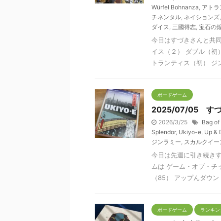
Würfel Bohnanza
,
アトラ
チネンタル
,
ネイションズ
ダイス
,
三國得志
,
宝石の
今日はすづきさんと共同
イス（２） ダブル（初）
トランティス（初） ジンラ
ボードゲーム
2025/07/05
2026/3/25
Bag of
Splendor
,
Ukiyo-e
,
Up &
ジンラミー
,
スカルクイー
今日は先週に引き続き
ムは ゲーム・オブ・チ
（85） アップんダウン（ 
ボードゲーム
ランキン