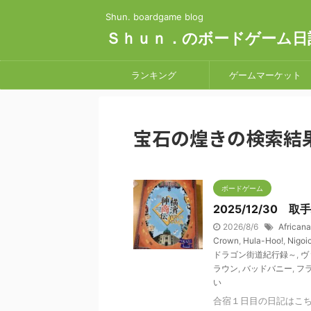
Shun. boardgame blog
Ｓｈｕｎ．のボードゲーム日
ランキング
ゲームマーケット
宝石の煌きの検索結果 
ボードゲーム
2025/12/30
2026/8/6
Africana
Crown
,
Hula-Hoo!
,
Nigoi
ドラゴン街道紀行録～
,
ヴ
ラウン
,
バッドバニー
,
フ
い
合宿１日目の日記はこち