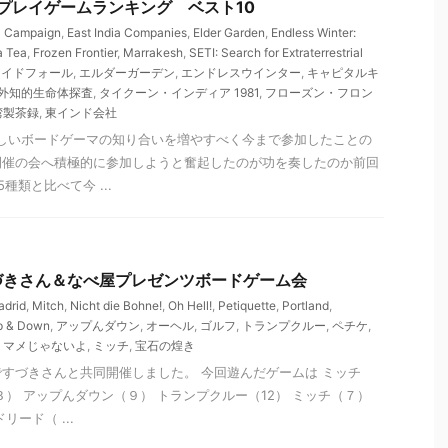
初プレイゲームランキング ベスト10
l Campaign
,
East India Companies
,
Elder Garden
,
Endless Winter:
a Tea
,
Frozen Frontier
,
Marrakesh
,
SETI: Search for Extraterrestrial
ォイドフォール
,
エルダーガーデン
,
エンドレスウインター
,
キャピタルキ
外知的生命体探査
,
タイクーン・インディア 1981
,
フローズン・フロン
湾製茶録
,
東インド会社
新しいボードゲーマの知り合いを増やすべく今まで参加したことの
開催の会へ積極的に参加しようと奮起したのが功を奏したのか前回
種類と比べて今 ...
 すづきさん＆なべ屋プレゼンツボードゲーム会
drid
,
Mitch
,
Nicht die Bohne!
,
Oh Hell!
,
Petiquette
,
Portland
,
p & Down
,
アップんダウン
,
オーヘル
,
ゴルフ
,
トランプクルー
,
ペチケ
,
,
マメじゃないよ
,
ミッチ
,
宝石の煌き
すづきさんと共同開催しました。 今回遊んだゲームは ミッチ
３） アップんダウン（９） トランプクルー（12） ミッチ（７）
ード（ ...