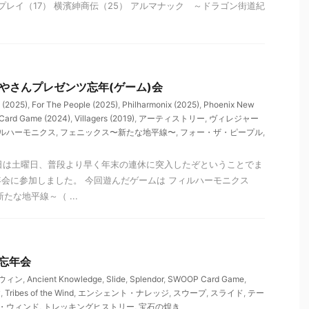
プレイ（17） 横濱紳商伝（25） アルマナック ～ドラゴン街道紀
 まあやさんプレゼンツ忘年(ゲーム)会
y (2025)
,
For The People (2025)
,
Philharmonix (2025)
,
Phoenix New
ard Game (2024)
,
Villagers (2019)
,
アーティストリー
,
ヴィレジャー
ルハーモニクス
,
フェニックス〜新たな地平線〜
,
フォー・ザ・ピープル
,
日は土曜日、普段より早く年末の連休に突入したぞということでま
会に参加しました。 今回遊んだゲームは フィルハーモニクス
たな地平線～（ ...
屋忘年会
2ウィン
,
Ancient Knowledge
,
Slide
,
Splendor
,
SWOOP Card Game
,
y
,
Tribes of the Wind
,
エンシェント・ナレッジ
,
スウープ
,
スライド
,
テー
・ウィンド
,
トレッキングヒストリー
,
宝石の煌き