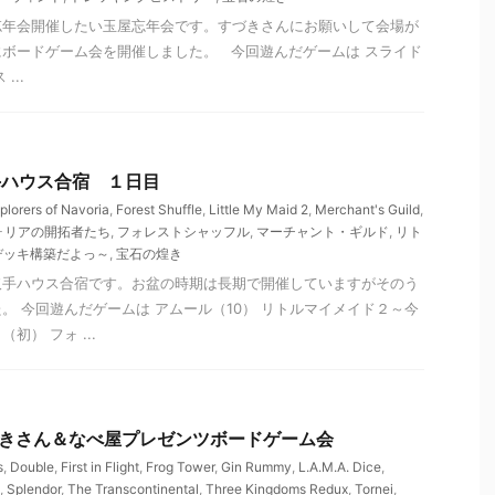
忘年会開催したい玉屋忘年会です。すづきさんにお願いして会場が
ボードゲーム会を開催しました。 今回遊んだゲームは スライド
...
 取手ハウス合宿 １日目
plorers of Navoria
,
Forest Shuffle
,
Little My Maid 2
,
Merchant's Guild
,
ォリアの開拓者たち
,
フォレストシャッフル
,
マーチャント・ギルド
,
リト
デッキ構築だよっ～
,
宝石の煌き
取手ハウス合宿です。お盆の時期は長期で開催していますがそのう
。 今回遊んだゲームは アムール（10） リトルマイメイド２～今
初） フォ ...
 すづきさん＆なべ屋プレゼンツボードゲーム会
s
,
Double
,
First in Flight
,
Frog Tower
,
Gin Rummy
,
L.A.M.A. Dice
,
,
Splendor
,
The Transcontinental
,
Three Kingdoms Redux
,
Tornei
,