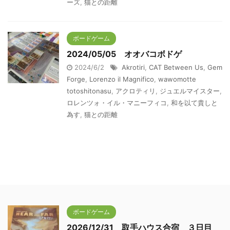
ーズ
,
猫との距離
ボードゲーム
2024/05/05 オオバコボドゲ
2024/6/2
Akrotiri
,
CAT Between Us
,
Gem
Forge
,
Lorenzo il Magnifico
,
wawomotte
totoshitonasu
,
アクロティリ
,
ジュエルマイスター
,
ロレンツォ・イル・マニーフィコ
,
和を以て貴しと
為す
,
猫との距離
ボードゲーム
2026/12/31 取手ハウス合宿 ３日目